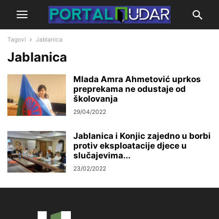
Tagovi
Jablanica
Jablanica
Mlada Amra Ahmetović uprkos
preprekama ne odustaje od
školovanja
29/04/2022
Jablanica i Konjic zajedno u borbi
protiv eksploatacije djece u
slučajevima...
23/02/2022