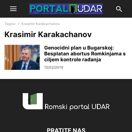
Tagovi
Krasimir Karakachanov
Krasimir Karakachanov
Genocidni plan u Bugarskoj:
Besplatan abortus Romkinjama s
ciljem kontrole rađanja
15/02/2019
PRATITE NAS