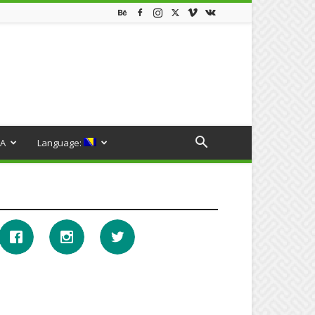
A
Language: