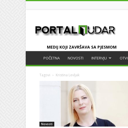
UDAR
MEDIJ KOJI ZAVRŠAVA SA PJESMOM
POČETNA
NOVOSTI
INTERVJU
OTV
Tagovi
Kristina Levljak
Novosti