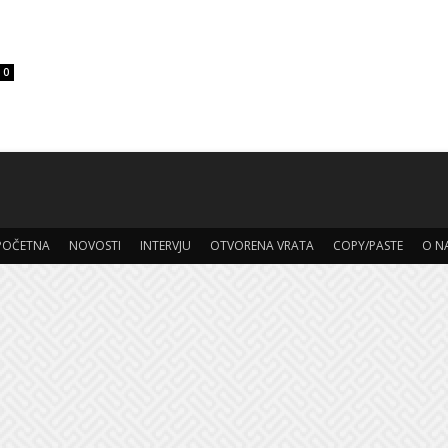
0
POČETNA
NOVOSTI
INTERVJU
OTVORENA VRATA
COPY/PASTE
O N