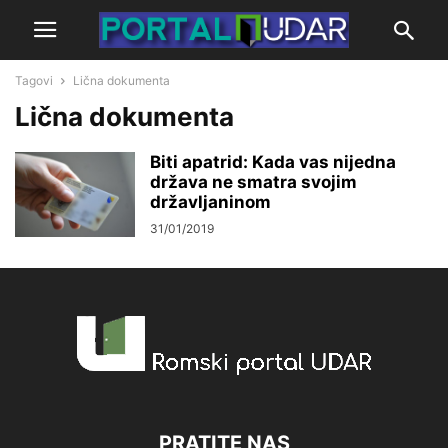
Tagovi
Lična dokumenta
Lična dokumenta
Biti apatrid: Kada vas nijedna
država ne smatra svojim
državljaninom
31/01/2019
PRATITE NAS