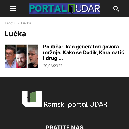
Tagovi
Lučka
Lučka
Političari kao generatori govora
mržnje: Kako se Dodik, Karamatić
i drugi...
29/06/2022
PRATITE NAS