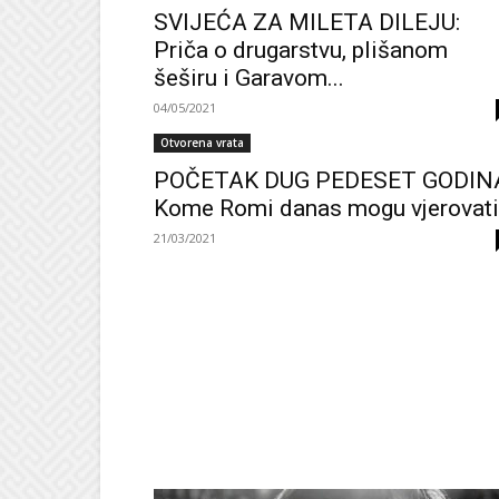
SVIJEĆA ZA MILETA DILEJU:
Priča o drugarstvu, plišanom
šeširu i Garavom...
04/05/2021
Otvorena vrata
POČETAK DUG PEDESET GODIN
Kome Romi danas mogu vjerovati
21/03/2021