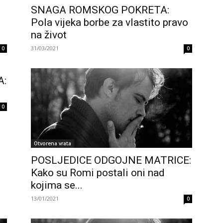
SNAGA ROMSKOG POKRETA:
Pola vijeka borbe za vlastito pravo
na život
31/03/2021
0
0
A:
0
Otvorena vrata
POSLJEDICE ODGOJNE MATRICE:
Kako su Romi postali oni nad
kojima se...
13/01/2021
0