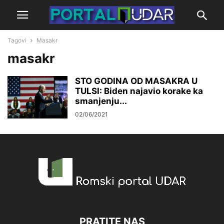
Tagovi
Masakr
masakr
STO GODINA OD MASAKRA U
TULSI: Biden najavio korake ka
smanjenju...
02/06/2021
PRATITE NAS