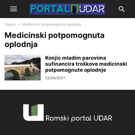
Tagovi
Medicinski potpomognuta oplodnja
Medicinski potpomognuta
oplodnja
Konjic mladim parovima
sufinancira troškove medicinski
potpomognute oplodnje
23/06/2021