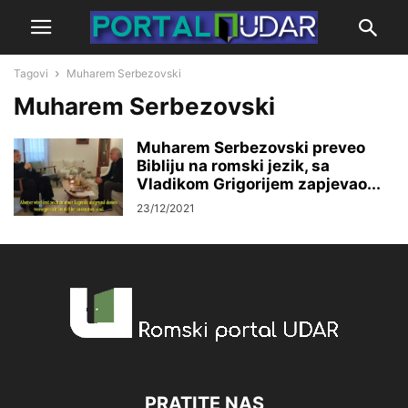
Tagovi
Muharem Serbezovski
Muharem Serbezovski
Muharem Serbezovski preveo
Bibliju na romski jezik, sa
Vladikom Grigorijem zapjevao...
23/12/2021
PRATITE NAS