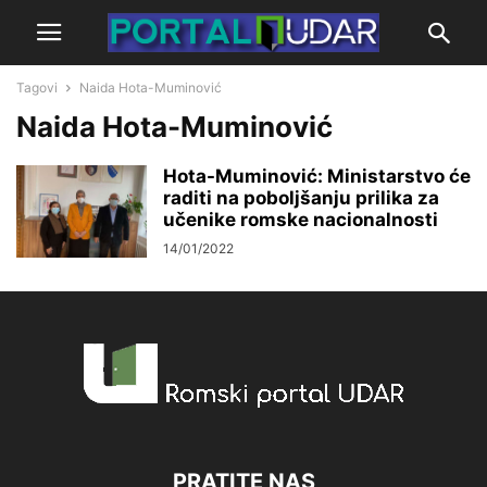
Tagovi
Naida Hota-Muminović
Naida Hota-Muminović
Hota-Muminović: Ministarstvo će
raditi na poboljšanju prilika za
učenike romske nacionalnosti
14/01/2022
PRATITE NAS