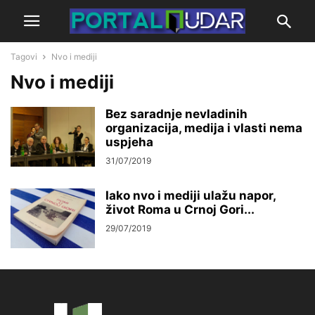
Tagovi
Nvo i mediji
Nvo i mediji
Bez saradnje nevladinih
organizacija, medija i vlasti nema
uspjeha
31/07/2019
Iako nvo i mediji ulažu napor,
život Roma u Crnoj Gori...
29/07/2019