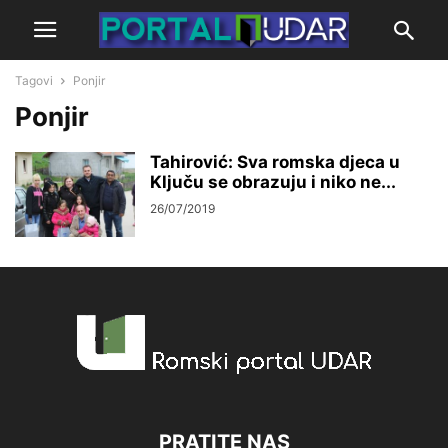
Tagovi
Ponjir
Ponjir
Tahirović: Sva romska djeca u
Ključu se obrazuju i niko ne...
26/07/2019
PRATITE NAS