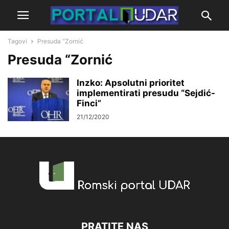
Tagovi
Presuda “Zornić
Presuda “Zornić
Inzko: Apsolutni prioritet
implementirati presudu “Sejdić-
Finci”
21/12/2020
PRATITE NAS