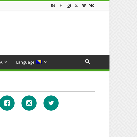
A
Language: