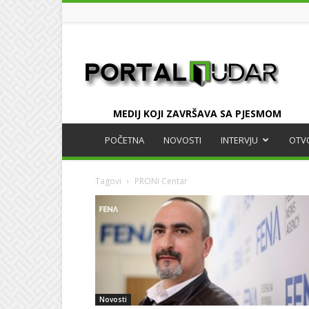
UDAR
MEDIJ KOJI ZAVRŠAVA SA PJESMOM
POČETNA
NOVOSTI
INTERVJU
OTV
Tagovi
PRONI Centar
Novosti