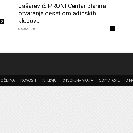
Jašarević: PRONI Centar planira
otvaranje deset omladinskih
klubova
0
09/06/2020
0
POČETNA
NOVOSTI
INTERVJU
OTVORENA VRATA
COPY/PASTE
O N