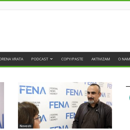
ORENA VRATA
PODCAST
COPY/PASTE
AKTIVIZAM
O NAM
Novosti