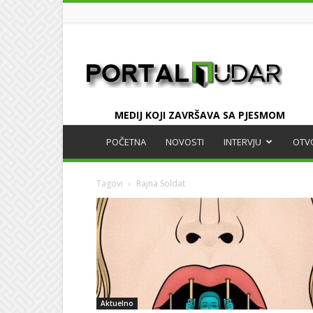
UDAR
MEDIJ KOJI ZAVRŠAVA SA PJESMOM
POČETNA
NOVOSTI
INTERVJU
OTV
Tagovi
Rajna Soldat
Aktuelno