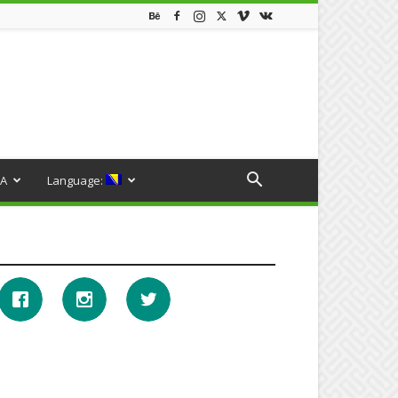
A
Language: