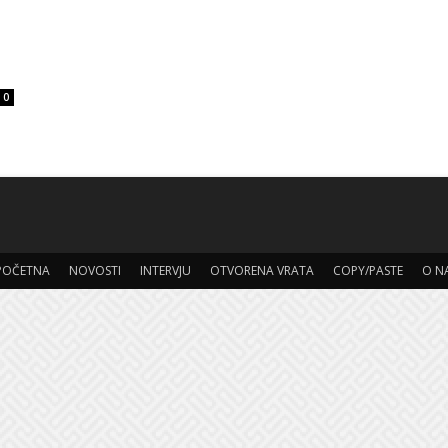
0
POČETNA
NOVOSTI
INTERVJU
OTVORENA VRATA
COPY/PASTE
O N