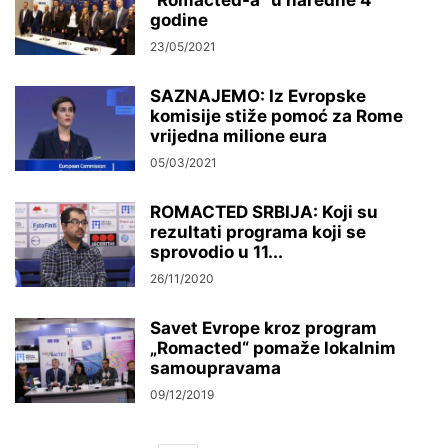
“Romacted-a” u naredne 4
godine
23/05/2021
SAZNAJEMO: Iz Evropske
komisije stiže pomoć za Rome
vrijedna milione eura
05/03/2021
ROMACTED SRBIJA: Koji su
rezultati programa koji se
sprovodio u 11...
26/11/2020
Savet Evrope kroz program
„Romacted“ pomaže lokalnim
samoupravama
09/12/2019