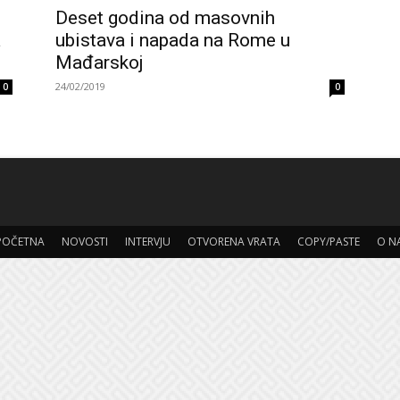
Deset godina od masovnih
a
ubistava i napada na Rome u
Mađarskoj
24/02/2019
0
0
POČETNA
NOVOSTI
INTERVJU
OTVORENA VRATA
COPY/PASTE
O N