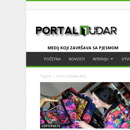
UDAR
MEDIJ KOJI ZAVRŠAVA SA PJESMOM
POČETNA
NOVOSTI
INTERVJU
OTV
Tagovi
Romi u Mađarskoj
COPY/PASTE