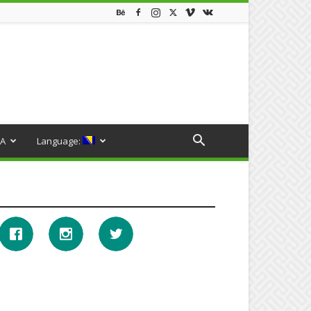
A
Language: