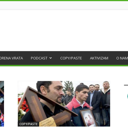
ORENA VRATA
PODCAST
COPY/PASTE
AKTIVIZAM
O NAM
COPY/PASTE