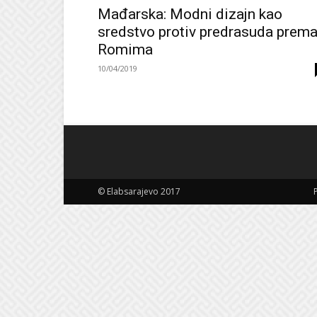
Mađarska: Modni dizajn kao
sredstvo protiv predrasuda prem
Romima
10/04/2019
© Elabsarajevo 2017