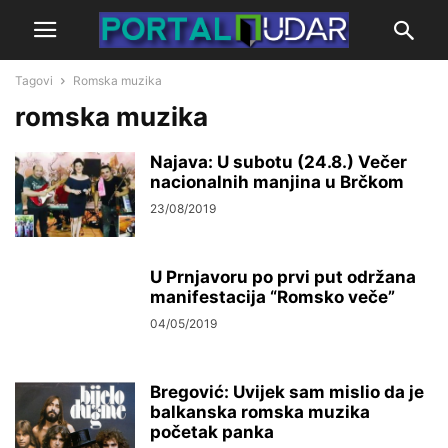
Tagovi
Romska muzika
romska muzika
Najava: U subotu (24.8.) Večer
nacionalnih manjina u Brčkom
23/08/2019
U Prnjavoru po prvi put održana
manifestacija “Romsko veče”
04/05/2019
Bregović: Uvijek sam mislio da je
balkanska romska muzika
početak panka