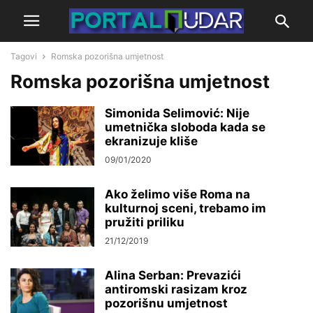
Tagovi
Romska pozorišna umjetnost
Romska pozorišna umjetnost
Simonida Selimović: Nije
umetnička sloboda kada se
ekranizuje kliše
09/01/2020
Ako želimo više Roma na
kulturnoj sceni, trebamo im
pružiti priliku
21/12/2019
Alina Serban: Prevazići
antiromski rasizam kroz
pozorišnu umjetnost