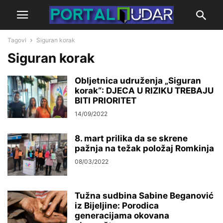
Tagovi
Siguran korak
Siguran korak
Obljetnica udruženja „Siguran
korak“: DJECA U RIZIKU TREBAJU
BITI PRIORITET
14/09/2022
8. mart prilika da se skrene
pažnja na težak položaj Romkinja
08/03/2022
Tužna sudbina Sabine Beganović
iz Bijeljine: Porodica
generacijama okovana