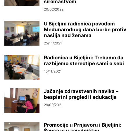
siromaštvom
20/02/2022
U Bijeljini radionica povodom
Međunarodnog dana borbe protiv
nasilja nad ženama
25/11/2021
Radionica u Bijeljini: Trebamo da
razbijemo stereotipe sami o sebi
15/11/2021
Jačanje zdravstvenih navika –
besplatni pregledi i edukacija
29/09/2021
Promocije u Prnjavoru i Bijeljini:
Šansa je u zajedništvu