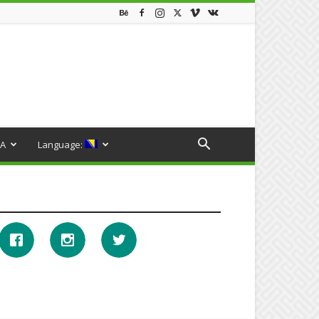
A
Language: