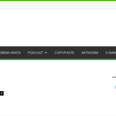
ORENA VRATA
PODCAST
COPY/PASTE
AKTIVIZAM
O NAM
0