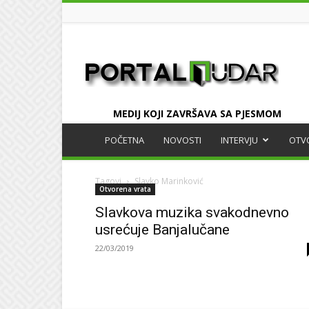
UDAR
MEDIJ KOJI ZAVRŠAVA SA PJESMOM
POČETNA
NOVOSTI
INTERVJU
OTV
Tagovi
Slavko Marinković
Otvorena vrata
Slavkova muzika svakodnevno
usrećuje Banjalučane
22/03/2019