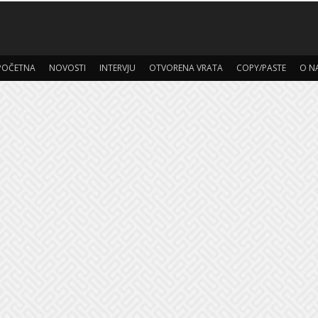
POČETNA
NOVOSTI
INTERVJU
OTVORENA VRATA
COPY/PASTE
O N