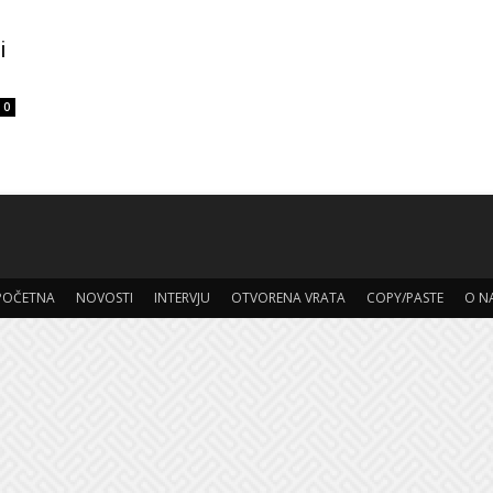
i
0
POČETNA
NOVOSTI
INTERVJU
OTVORENA VRATA
COPY/PASTE
O N