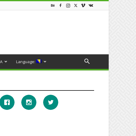
A
Language: