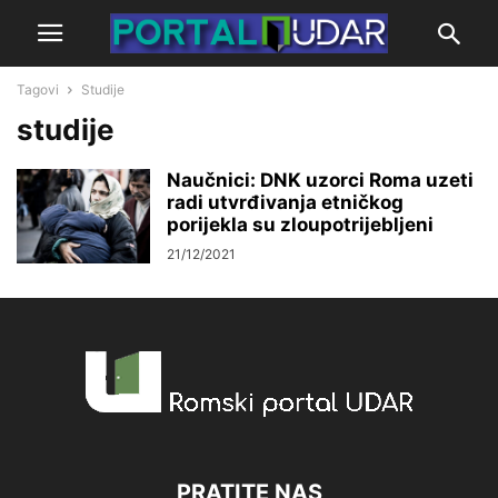
Tagovi
Studije
studije
Naučnici: DNK uzorci Roma uzeti
radi utvrđivanja etničkog
porijekla su zloupotrijebljeni
21/12/2021
PRATITE NAS