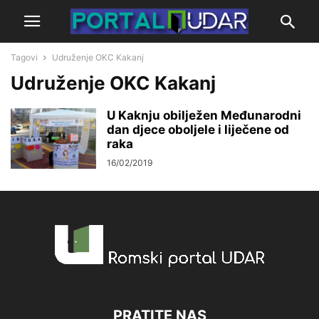
Tagovi
Udruženje OKC Kakanj
Udruženje OKC Kakanj
U Kaknju obilježen Međunarodni
dan djece oboljele i liječene od
raka
16/02/2019
PRATITE NAS