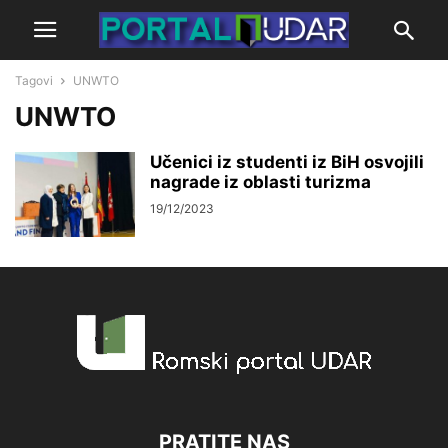
Tagovi
UNWTO
UNWTO
Učenici iz studenti iz BiH osvojili
nagrade iz oblasti turizma
19/12/2023
PRATITE NAS