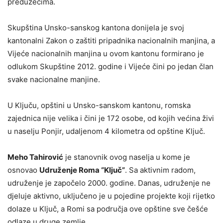
preduzećima.
Skupština Unsko-sanskog kantona donijela je svoj
kantonalni Zakon o zaštiti pripadnika nacionalnih manjina, a
Vijeće nacionalnih manjina u ovom kantonu formirano je
odlukom Skupštine 2012. godine i Vijeće čini po jedan član
svake nacionalne manjine.
U Ključu, opštini u Unsko-sanskom kantonu, romska
zajednica nije velika i čini je 172 osobe, od kojih većina živi
u naselju Ponjir, udaljenom 4 kilometra od opštine Ključ.
Meho Tahirović
je stanovnik ovog naselja u kome je
osnovao
Udruženje Roma “Ključ”
. Sa aktivnim radom,
udruženje je započelo 2000. godine. Danas, udruženje ne
djeluje aktivno, uključeno je u pojedine projekte koji rijetko
dolaze u Ključ, a Romi sa područja ove opštine sve češće
odlaze u druge zemlje.