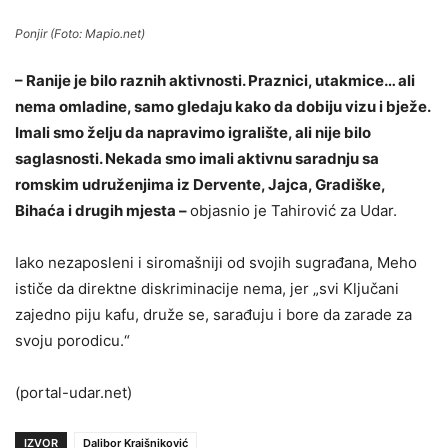
Ponjir (Foto: Mapio.net)
– Ranije je bilo raznih aktivnosti. Praznici, utakmice… ali
nema omladine, samo gledaju kako da dobiju vizu i bježe.
Imali smo želju da napravimo igralište, ali nije bilo
saglasnosti. Nekada smo imali aktivnu saradnju sa
romskim udruženjima iz Dervente, Jajca, Gradiške,
Bihaća i drugih mjesta –
objasnio je Tahirović za Udar.
Iako nezaposleni i siromašniji od svojih sugrađana, Meho
ističe da direktne diskriminacije nema, jer „svi Ključani
zajedno piju kafu, druže se, sarađuju i bore da zarade za
svoju porodicu.“
(portal-udar.net)
IZVOR
Dalibor Kraišniković