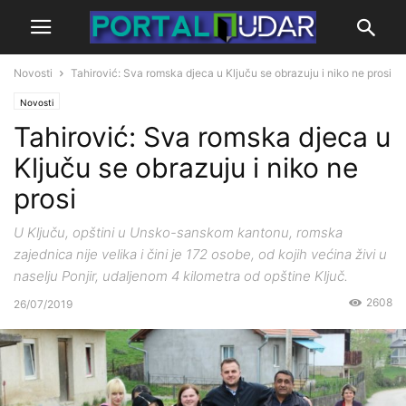
Novosti
Tahirović: Sva romska djeca u Ključu se obrazuju i niko ne prosi
Novosti
Tahirović: Sva romska djeca u
Ključu se obrazuju i niko ne
prosi
U Ključu, opštini u Unsko-sanskom kantonu, romska
zajednica nije velika i čini je 172 osobe, od kojih većina živi u
naselju Ponjir, udaljenom 4 kilometra od opštine Ključ.
2608
26/07/2019