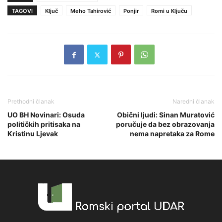
TAGOVI
Ključ
Meho Tahirović
Ponjir
Romi u Ključu
Prethodni članak
Naredni članak
UO BH Novinari: Osuda
Obični ljudi: Sinan Muratović
političkih pritisaka na
poručuje da bez obrazovanja
Kristinu Ljevak
nema napretaka za Rome