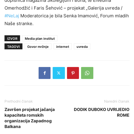
dopisnica magazina Školegijum i Bona, te Elvedina
Omerhodžić i Faris Šehović – projekat „Galerija uvreda /
#NeLaj
Moderatorica je bila Senka Imamović, Forum mladih
Naše stranke.
IZVOR
Media plan institut
TAGOVI
Govor mržnje
internet
uvreda
Prethodni članak
Naredni članak
Završen projekat jačanja
DODIK DUBOKO UVRIJEDIO
kapaciteta romskih
ROME
organizacija Zapadnog
Balkana