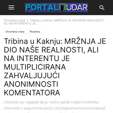
Otvorena vrata
Tribina u Kaknju: MRŽNJA JE DIO NAŠE REALNOSTI,
ALI NA INTERENTU JE...
Otvorena vrata
Pocetna
Tribina u Kaknju: MRŽNJA JE
DIO NAŠE REALNOSTI, ALI
NA INTERENTU JE
MULTIPLICIRANA
ZAHVALJUJUĆI
ANONIMNOSTI
KOMENTATORA
Učesnici su naglasili da ju nužno jačati svijest korisnika
interneta o argumentovanoj i dostojanstvenoj komunikaciji