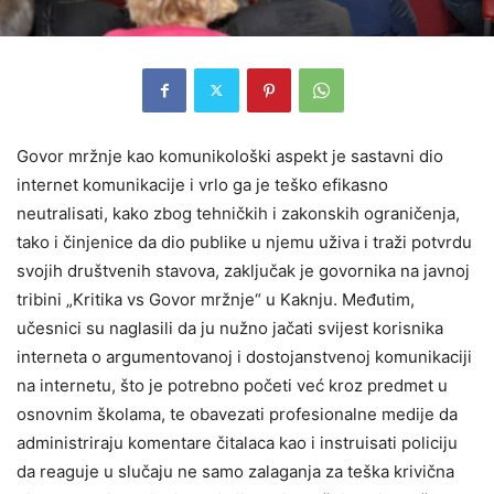
Govor mržnje kao komunikološki aspekt je sastavni dio
internet komunikacije i vrlo ga je teško efikasno
neutralisati, kako zbog tehničkih i zakonskih ograničenja,
tako i činjenice da dio publike u njemu uživa i traži potvrdu
svojih društvenih stavova, zaključak je govornika na javnoj
tribini „Kritika vs Govor mržnje“ u Kaknju. Međutim,
učesnici su naglasili da ju nužno jačati svijest korisnika
interneta o argumentovanoj i dostojanstvenoj komunikaciji
na internetu, što je potrebno početi već kroz predmet u
osnovnim školama, te obavezati profesionalne medije da
administriraju komentare čitalaca kao i instruisati policiju
da reaguje u slučaju ne samo zalaganja za teška krivična