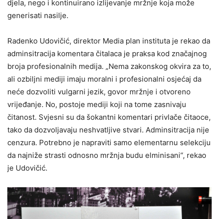
djela, nego i kontinuirano izlijevanje mržnje koja može
generisati nasilje.
Radenko Udovičić, direktor Media plan instituta je rekao da
adminsitracija komentara čitalaca je praksa kod značajnog
broja profesionalnih medija. „Nema zakonskog okvira za to,
ali ozbiljni mediji imaju moralni i profesionalni osjećaj da
neće dozvoliti vulgarni jezik, govor mržnje i otvoreno
vrijeđanje. No, postoje mediji koji na tome zasnivaju
čitanost. Svjesni su da šokantni komentari privlače čitaoce,
tako da dozvoljavaju neshvatljive stvari. Adminsitracija nije
cenzura. Potrebno je napraviti samo elementarnu selekciju
da najniže strasti odnosno mržnja budu elminisani“, rekao
je Udovičić.