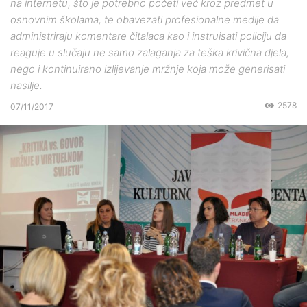
na internetu, što je potrebno početi već kroz predmet u
osnovnim školama, te obavezati profesionalne medije da
administriraju komentare čitalaca kao i instruisati policiju da
reaguje u slučaju ne samo zalaganja za teška krivična djela,
nego i kontinuirano izlijevanje mržnje koja može generisati
nasilje.
2578
07/11/2017