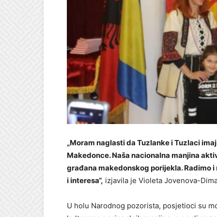
„Moram naglasti da Tuzlanke i Tuzlaci imaj
Makedonce. Naša nacionalna manjina aktivn
građana makedonskog porijekla. Radimo i n
i interesa“,
izjavila je Violeta Jovenova-Dim
U holu Narodnog pozorista, posjetioci su mo