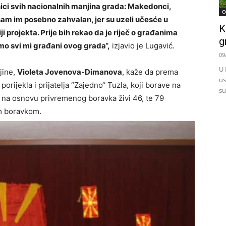
anici svih nacionalnih manjina grada: Makedonci,
O
e sam im posebno zahvalan, jer su uzeli učesće u
K
i projekta. Prije bih rekao da je riječ o građanima
g
mo svi mi građani ovog grada“,
izjavio je Lugavić.
09
U 
jine,
Violeta Jovenova-Dimanova
, kaže da prema
us
jekla i prijatelja “Zajedno“ Tuzla, koji borave na
su
 na osnovu privremenog boravka živi 46, te 79
m boravkom.