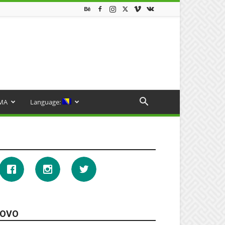
MA
Language:
OVO