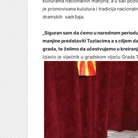
kulturama nacionalnih manjina, a u sali pozo
je promovisana kulutura i tradicija nacionaln
dramskih sadržaja.
„Siguran sam da ćemo u narednom periodu i
manjine predstaviti Tuzlacima a s ciljem 
grada, te želimo da učestvujemo u kreiranj
Izjavio je vijećnik u gradskom vijeću Grada 