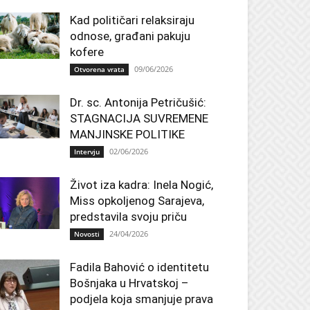
Kad političari relaksiraju
odnose, građani pakuju
kofere
09/06/2026
Otvorena vrata
Dr. sc. Antonija Petričušić:
STAGNACIJA SUVREMENE
MANJINSKE POLITIKE
02/06/2026
Intervju
Život iza kadra: Inela Nogić,
Miss opkoljenog Sarajeva,
predstavila svoju priču
24/04/2026
Novosti
Fadila Bahović o identitetu
Bošnjaka u Hrvatskoj –
podjela koja smanjuje prava