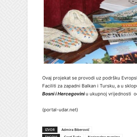
Ovaj projekat se provodi uz podršku Evropsk
Faciliti za zapadni Balkan i Tursku, a u skl
Bosni i Hercegovini
u ukupnoj vrijednosti o
(portal-udar.net)
IZVOR
Admira Biberović
TAGOVI
Grad Tuzla
Nacionalne manjine