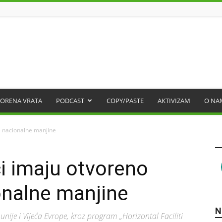
ORENA VRATA
PODCAST
COPY/PASTE
AKTIVIZAM
O NA
e nacionalne manjine
ci imaju otvoreno
onalne manjine
N
nije i Vijeća Evrope, kroz program „Horizontal Faciliti