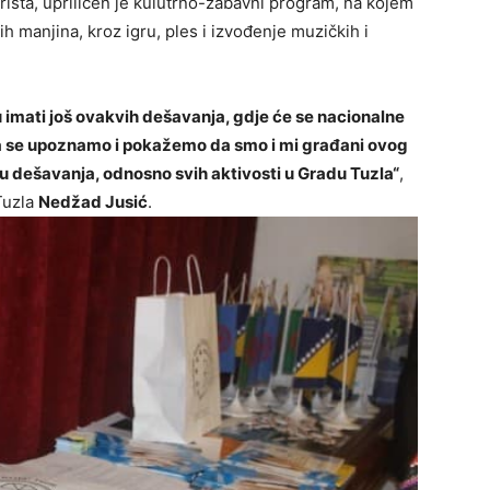
rišta, upriličen je kulutrno-zabavni program, na kojem
ih manjina, kroz igru, ples i izvođenje muzičkih i
mati još ovakvih dešavanja, gdje će se nacionalne
da se upoznamo i pokažemo da smo i mi građani ovog
u dešavanja, odnosno svih aktivosti u Gradu Tuzla“
,
Tuzla
Nedžad Jusić
.