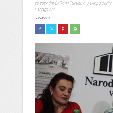
za zapadni Balkan i Tursku, a u sklopu okvir
Hercegovini
08/02/2019