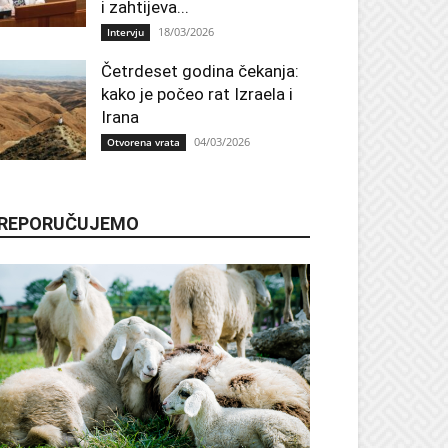
i zahtijeva...
18/03/2026
Intervju
Četrdeset godina čekanja:
kako je počeo rat Izraela i
Irana
04/03/2026
Otvorena vrata
REPORUČUJEMO