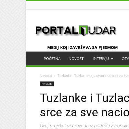
UDAR
MEDIJ KOJI ZAVRŠAVA SA PJESMOM
POČETNA
NOVOSTI
INTERVJU
OTV
Novosti
Tuzlanke i Tuzlaci imaju otvoreno srce za sv
Novosti
Tuzlanke i Tuzla
srce za sve naci
Ovaj projekat se provodi uz podršku Evropske u