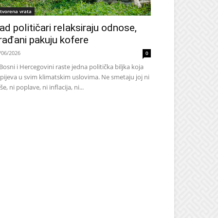
tvorena vrata
ad političari relaksiraju odnose,
rađani pakuju kofere
/06/2026
0
Bosni i Hercegovini raste jedna politička biljka koja
pijeva u svim klimatskim uslovima. Ne smetaju joj ni
še, ni poplave, ni inflacija, ni...