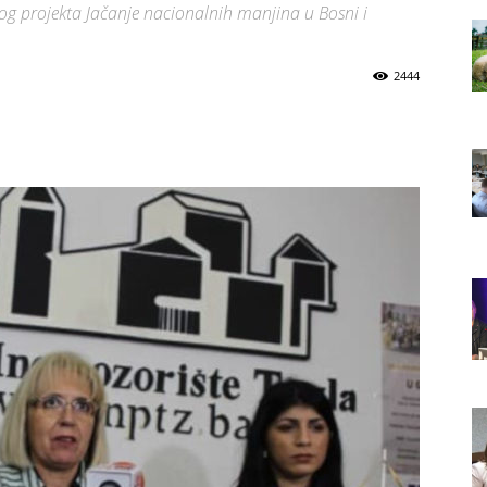
nog projekta Jačanje nacionalnih manjina u Bosni i
2444