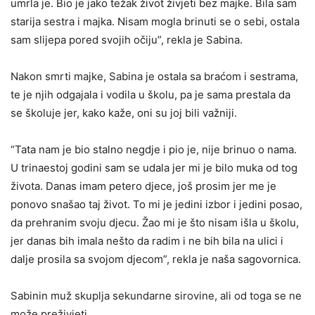
umrla je. Bio je jako težak život živjeti bez majke. Bila sam
starija sestra i majka. Nisam mogla brinuti se o sebi, ostala
sam slijepa pored svojih očiju”, rekla je Sabina.
Nakon smrti majke, Sabina je
ostala sa braćom i sestrama,
te je njih odgajala i vodila u školu, pa je sama prestala da
se školuje jer, kako kaže, oni su joj bili važniji.
“Tata nam je bio stalno negdje i pio je, nije brinuo o nama.
U trinaestoj godini sam se udala jer mi je bilo muka od tog
života. Danas imam petero djece, još prosim jer me je
ponovo snašao taj život. To mi je jedini izbor i jedini posao,
da prehranim svoju djecu. Žao mi je što nisam išla u školu,
jer danas bih imala nešto da radim i ne bih bila na ulici i
dalje prosila sa svojom djecom”, rekla je naša sagovornica.
Sabinin muž skuplja sekundarne sirovine, ali od toga se ne
može preživjeti.