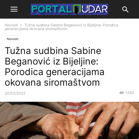
Novosti
Tužna sudbina Sabine Beganović iz Bijeljine: Porodica
generacijama okovana siromaštvom
Novosti
Tužna sudbina Sabine
Beganović iz Bijeljine:
Porodica generacijama
okovana siromaštvom
1240
20/02/2022