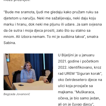
“Bude me sramota, ljudi me gledaju kako pružam ruku sa
djetetom u naručju. Neki me sažalijevaju, neki daju koju
marku i hranu, dok neki me pljunu ili udare. Ja sam svjesna
da će sutra i moja djeca prositi, zato što su stalno sa
mnom. Ali izbora nemam. To mi je sudbina takva”, smatra
Sabina.
U Bijeljini je u januaru
2021. godine i početkom
2022. identifikovano, kroz
rad UREM “Siguran korak”,
oko četrdesetero djece na
ulici koja prosjače sa
majkama. “Muškaraca,
Begzada Jovanović
očeva, je bio samo jedan,
ali on je čuvao djecu”,