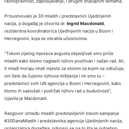
ravnopravnost, zapošljavanje, i drugim značajnim temama.
Prisustvovalo je 30 mladih i predstavnici Ujedinjenih
nacija, a događaj je otvorila dr.
Ingrid Macdonald
,
rezidentna koordinatorica Ujedinjenih nacija u Bosni i
Hercegovini, koja se obratila učesnicima.
“Tokom cijelog mjeseca avgusta objavljivali smo priče
mladih kako bismo naglasili njihov pozitivan i važan rad. Ali,
ti mladi moraju imati mjesto za stolom za kojim se odlučuje,
oni žele da čujemo njihova mišljenja i mi smo tu –
predstavnici svih UN agencija u Bosni i Hercegovini, kako
bismo ih saslušali i podržali njihov rad u budućnosti”,
izjavila je Macdonald.
Razgovor između mladih predstavljenih tokom kampanje
#30DanaMladih i predstavnika agencija Ujedinjenih nacija,
organizatora događaja, odnosio se na to šta je potrebno