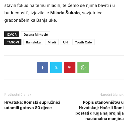
stavili fokus na temu mladih, te ćemo se njima baviti i u
budućnosti”, izjavila je
Milada Šukalo
, savjetnica
gradonačelnika Banjaluke.
IZVOR
Dajana Mirković
TAGOVI
Banjaluka
Mladi
UN
Youth Cafe
Prethodni članak
Naredni članak
Hrvatska: Romski supružnici
Popis stanovništva u
udomili gotovo 80 djece
Hrvatskoj: Hoće li Romi
postati druga najbrojnija
nacionalna manjina