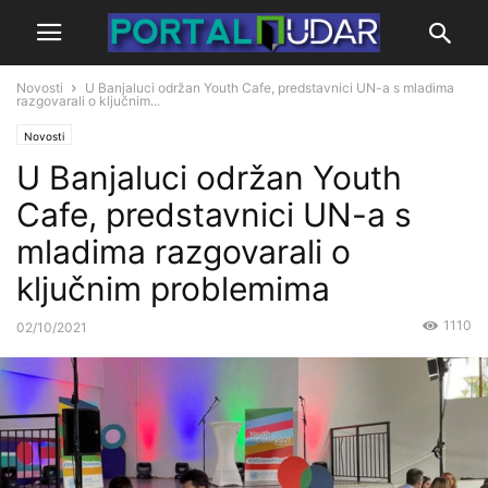
Novosti
U Banjaluci održan Youth Cafe, predstavnici UN-a s mladima
razgovarali o ključnim...
Novosti
U Banjaluci održan Youth
Cafe, predstavnici UN-a s
mladima razgovarali o
ključnim problemima
1110
02/10/2021