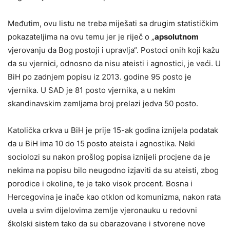
Međutim, ovu listu ne treba miješati sa drugim statističkim
pokazateljima na ovu temu jer je riječ o „
apsolutnom
vjerovanju da Bog postoji i upravlja“. Postoci onih koji kažu
da su vjernici, odnosno da nisu ateisti i agnostici, je veći. U
BiH po zadnjem popisu iz 2013. godine 95 posto je
vjernika. U SAD je 81 posto vjernika, a u nekim
skandinavskim zemljama broj prelazi jedva 50 posto.
Katolička crkva u BiH je prije 15-ak godina iznijela podatak
da u BiH ima 10 do 15 posto ateista i agnostika. Neki
sociolozi su nakon prošlog popisa iznijeli procjene da je
nekima na popisu bilo neugodno izjaviti da su ateisti, zbog
porodice i okoline, te je tako visok procent. Bosna i
Hercegovina je inače kao otklon od komunizma, nakon rata
uvela u svim dijelovima zemlje vjeronauku u redovni
školski sistem tako da su obarazovane i stvorene nove