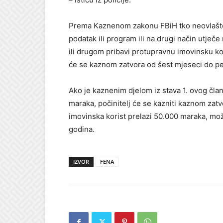
Prema Kaznenom zakonu FBiH tko neovlašteno 
podatak ili program ili na drugi način utječ
ili drugom pribavi protupravnu imovinsku ko
će se kaznom zatvora od šest mjeseci do pe
Ako je kaznenim djelom iz stava 1. ovog član
maraka, počinitelj će se kazniti kaznom zatv
imovinska korist prelazi 50.000 maraka, mo
godina.
IZVOR
FENA