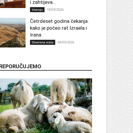
i zahtijeva...
18/03/2026
Intervju
Četrdeset godina čekanja:
kako je počeo rat Izraela i
Irana
04/03/2026
Otvorena vrata
REPORUČUJEMO