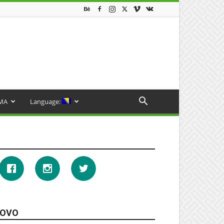
MA
Language:
OVO