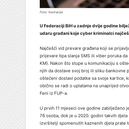
Foto: Ilustracija
U Federaciji BiH u zadnje dvije godine bilj
udaru građani koje cyber kriminalci najče
Najčešći vid prevare građana koji se prijavl
prijevare tipa slanja SMS ili viber poruka d
KM). Nakon što stupe u komunikaciju s ošte
njih da dostave svoj broj ili sliku bankovne
oštećeni dostavi podatke sa svoje kartice, kr
obično se radi o uplatama na unaprijed otvo
Feni iz FUP-a.
U prvih 11 mjeseci ove godine zabilježeno je
76 osoba, dok je u 2020. godini takvih djela
izvršitelji spomenutih kaznenih djela prate 