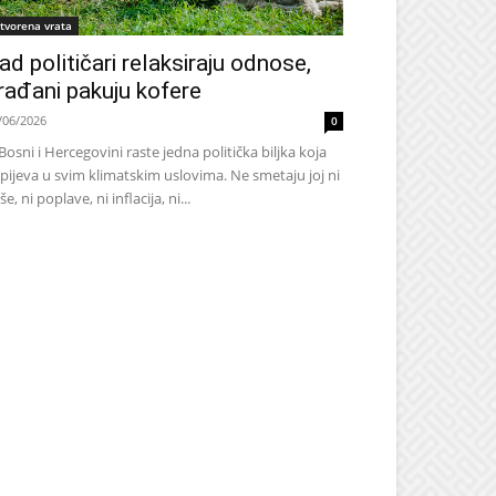
tvorena vrata
ad političari relaksiraju odnose,
rađani pakuju kofere
/06/2026
0
Bosni i Hercegovini raste jedna politička biljka koja
pijeva u svim klimatskim uslovima. Ne smetaju joj ni
še, ni poplave, ni inflacija, ni...