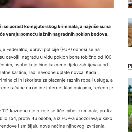
eži se porast kompjuterskog kriminala, a najviše su na
šće varaju pomoću lažnih nagradnih poklon bodova.
juje Federalnoj upravi policije (FUP) odnosi se na
a su osvojili nagradu u vidu poklon bona (obično od 100
ćenim, osobe koje čine kazneno djelo zahtijevaju od
P
 platne kartice, radi navodne uplate novca. Kada
iminalci ih iskoriste za plaćanje raznih roba i usluga, a
rene račune na online internet kladionicama, rečeno je
 121 kazneno djelo koje se tiče cyber kriminala, protiv
 bilo 154, protiv 46 osoba, a iz FUP-a upozoravaju kako
trendove i smišljaju nove načine njihovog izvršenja.