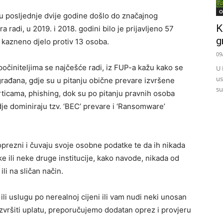
O
u posljednje dvije godine došlo do značajnog
K
radi, u 2019. i 2018. godini bilo je prijavljeno 57
g
 kazneno djelo protiv 13 osoba.
09
 počiniteljima se najčešće radi, iz FUP-a kažu kako se
U 
us
građana, gdje su u pitanju obične prevare izvršene
su
rticama, phishing, dok su po pitanju pravnih osoba
je dominiraju tzv. ‘BEC’ prevare i ‘Ransomware’
prezni i čuvaju svoje osobne podatke te da ih nikada
 ili neke druge institucije, kako navode, nikada od
li na sličan način.
li uslugu po nerealnoj cijeni ili vam nudi neki unosan
izvršiti uplatu, preporučujemo dodatan oprez i provjeru