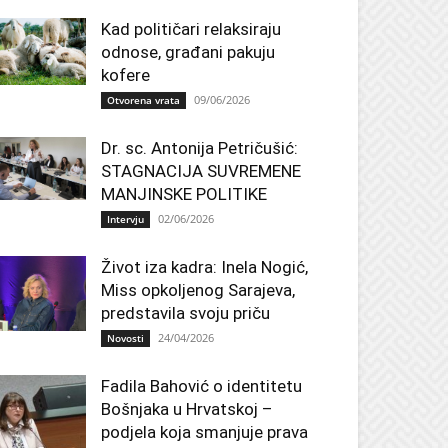
Kad političari relaksiraju
odnose, građani pakuju
kofere
09/06/2026
Otvorena vrata
Dr. sc. Antonija Petričušić:
STAGNACIJA SUVREMENE
MANJINSKE POLITIKE
02/06/2026
Intervju
Život iza kadra: Inela Nogić,
Miss opkoljenog Sarajeva,
predstavila svoju priču
24/04/2026
Novosti
Fadila Bahović o identitetu
Bošnjaka u Hrvatskoj –
podjela koja smanjuje prava