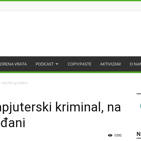
ORENA VRATA
PODCAST
COPY/PASTE
AKTIVIZAM
O NA
 najviše građani
pjuterski kriminal, na
ađani
N
1095