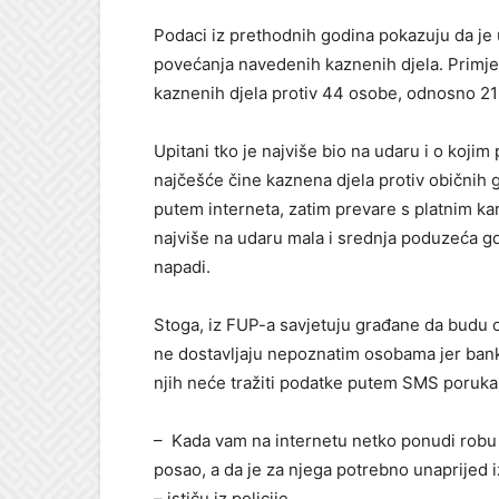
Podaci iz prethodnih godina pokazuju da je 
povećanja navedenih kaznenih djela. Primjera 
kaznenih djela protiv 44 osobe, odnosno 21
Upitani tko je najviše bio na udaru i o kojim
najčešće čine kaznena djela protiv običnih 
putem interneta, zatim prevare s platnim ka
najviše na udaru mala i srednja poduzeća gd
napadi.
Stoga, iz FUP-a savjetuju građane da budu o
ne dostavljaju nepoznatim osobama jer banke
njih neće tražiti podatke putem SMS poruka i
– Kada vam na internetu netko ponudi robu i
posao, a da je za njega potrebno unaprijed 
– ističu iz policije.