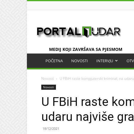
UDAR
MEDIJ KOJI ZAVRŠAVA SA PJESMOM
POČETNA
NOVOSTI
INTERVJU
OTV
Novosti
U FBiH raste kompjuterski kriminal, na udaru
Novosti
U FBiH raste kom
udaru najviše gr
18/12/2021