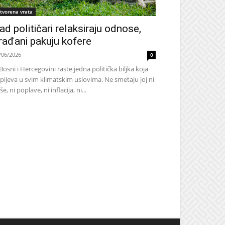
tvorena vrata
ad političari relaksiraju odnose,
rađani pakuju kofere
/06/2026
0
Bosni i Hercegovini raste jedna politička biljka koja
pijeva u svim klimatskim uslovima. Ne smetaju joj ni
še, ni poplave, ni inflacija, ni...