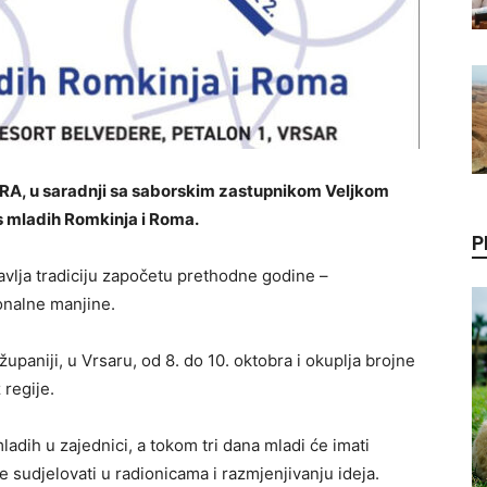
RA, u saradnji sa saborskim zastupnikom Veljkom
s mladih Romkinja i Roma.
P
vlja tradiciju započetu prethodne godine –
onalne manjine.
upaniji, u Vrsaru, od 8. do 10. oktobra i okuplja brojne
 regije.
adih u zajednici, a tokom tri dana mladi će imati
e sudjelovati u radionicama i razmjenjivanju ideja.