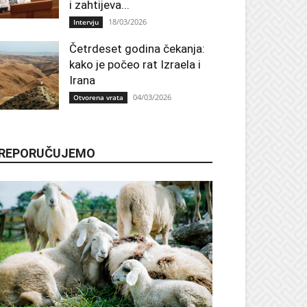
i zahtijeva...
18/03/2026
Intervju
Četrdeset godina čekanja:
kako je počeo rat Izraela i
Irana
04/03/2026
Otvorena vrata
REPORUČUJEMO