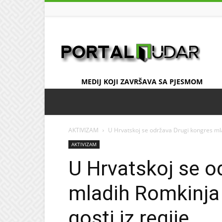
UDAR
MEDIJ KOJI ZAVRŠAVA SA PJESMOM
AKTIVIZAM
U Hrvatskoj se održava Drugi kongres mlad
AKTIVIZAM
U Hrvatskoj se o
mladih Romkinja 
gosti iz regije