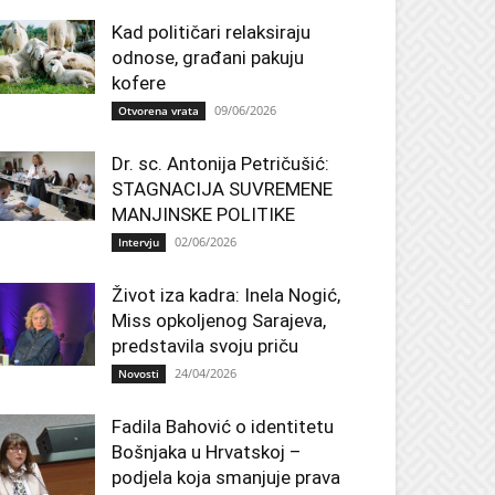
Kad političari relaksiraju
odnose, građani pakuju
kofere
09/06/2026
Otvorena vrata
Dr. sc. Antonija Petričušić:
STAGNACIJA SUVREMENE
MANJINSKE POLITIKE
02/06/2026
Intervju
Život iza kadra: Inela Nogić,
Miss opkoljenog Sarajeva,
predstavila svoju priču
24/04/2026
Novosti
Fadila Bahović o identitetu
Bošnjaka u Hrvatskoj –
podjela koja smanjuje prava