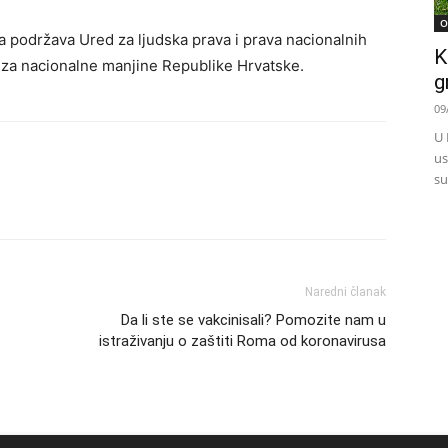
O
podržava Ured za ljudska prava i prava nacionalnih
K
 za nacionalne manjine Republike Hrvatske.
g
09
U 
us
su
Naredni članak
Da li ste se vakcinisali? Pomozite nam u
istraživanju o zaštiti Roma od koronavirusa