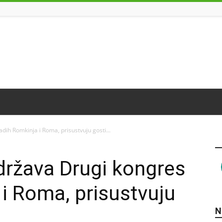
ih Romkinja i Roma, prisustvuju gosti...
država Drugi kongres
i Roma, prisustvuju
N