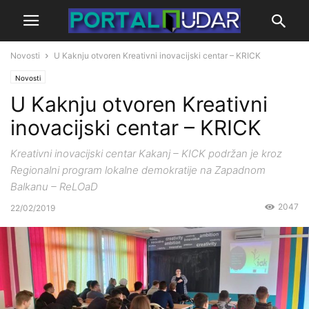
Novosti
U Kaknju otvoren Kreativni inovacijski centar – KRICK
Novosti
U Kaknju otvoren Kreativni
inovacijski centar – KRICK
Kreativni inovacijski centar Kakanj – KICK podržan je kroz
Regionalni program lokalne demokratije na Zapadnom
Balkanu – ReLOaD
2047
22/02/2019