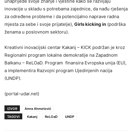
unaprijede svoje znanje i vještine kako se razvijaju
inovacije u skladu s potrebama zajednice, da nađu rješenja
za određene probleme i da potencijalno naprave radna
mjesta za sebe i svoje prijatelje),
Girls kicking in
(podrška
ženama u poslovnom sektoru).
Kreativni inovacijski centar Kakanj – KICK podržan je kroz
Regionalni program lokalne demokratije na Zapadnom
Balkanu – ReLOaD. Program finansira Evropska unija (EU),
a implementira Razvojni program Ujedinjenih nacija
(UNDP).
(portal-udar.net)
IZVOR
Amra Ahmetović
TAGOVI
Kakanj
ReLOaD
UNDP