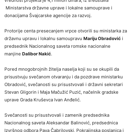
vrednost projekta je 4,1 milion dinara, iz sredstava
Ministarstva državne uprave i lokalne samouprave i
donacijama Švajcarske agencije za razvoj.
Protorije centa presecanjem vrpce otvorili su ministarka za
državnu upravu i lokalnu samoupravu
Mariju Obradović
i
predsednik Nacionalnog saveta romske nacionalne
manjine
Dalibor Nakić
.
Pored mnogobrojnih žitelja naselja koji su se okupili da
prisustvuju svečanom otvaranju i da pozdrave ministarku
Obradović, svečanosti su prisustvovali i državni sekretari
Stevan Gligorin i Maja Mačužić Puzić, načelnik gradske
uprave Grada Kruševca Ivan Anđelić.
Svečanosti su prisustvovali i zamenik predsednika
Nacionalnog saveta Aleksandar Balinović, predsednica
Izvršnog odbora Pava Čabrilovski, Pokrajinska poslanica i