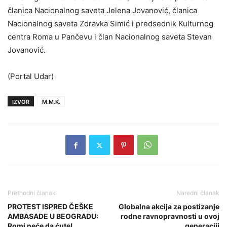
članica Nacionalnog saveta Jelena Jovanović, članica
Nacionalnog saveta Zdravka Simić i predsednik Kulturnog
centra Roma u Pančevu i član Nacionalnog saveta Stevan
Jovanović.
(Portal Udar)
IZVOR
M.M.K.
Prethodni članak
Naredni članak
PROTEST ISPRED ČEŠKE
Globalna akcija za postizanje
AMBASADE U BEOGRADU:
rodne ravnopravnosti u ovoj
Romi neće da ćute!
generaciji