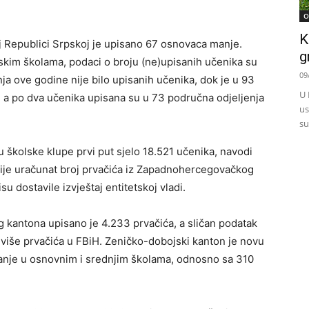
O
K
j Republici Srpskoj je upisano 67 osnovaca manje.
g
skim školama, podaci o broju (ne)upisanih učenika su
09
a ove godine nije bilo upisanih učenika, dok je u 93
U 
, a po dva učenika upisana su u 73 područna odjeljenja
us
su
 školske klupe prvi put sjelo 18.521 učenika, navodi
nije uračunat broj prvačića iz Zapadnohercegovačkog
u dostavile izvještaj entitetskoj vladi.
 kantona upisano je 4.233 prvačića, a sličan podatak
ajviše prvačića u FBiH. Zeničko-dobojski kanton je novu
anje u osnovnim i srednjim školama, odnosno sa 310