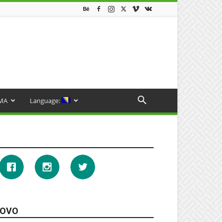
MA
Language:
OVO