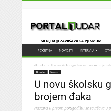
UDAR
MEDIJ KOJI ZAVRŠAVA SA PJESMOM
POČETNA
NOVOSTI
INTERVJU
OTV
Aktuelno
U novu školsku godinu sa manjim brojem đ
Aktuelno
Novosti
U novu školsku 
brojem đaka
Nastava u prvom polugodištu se završava u p