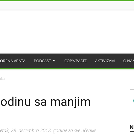
ORENA VRATA
PODCAST
COPY/PASTE
AKTIVIZAM
O NA
aka
godinu sa manjim
N
etak, 28. decembra 2018. godine za sve učenike