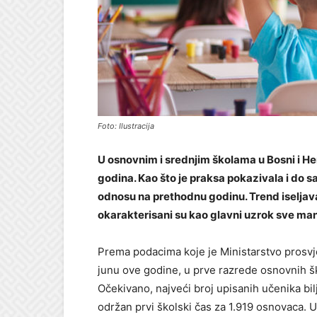
Foto: Ilustracija
U osnovnim i srednjim školama u Bosni i H
godina. Kao što je praksa pokazivala i do s
odnosu na prethodnu godinu. Trend iseljavan
okarakterisani su kao glavni uzrok sve man
Prema podacima koje je Ministarstvo prosvje
junu ove godine, u prve razrede osnovnih š
Očekivano, najveći broj upisanih učenika bilj
održan prvi školski čas za 1.919 osnovaca. U