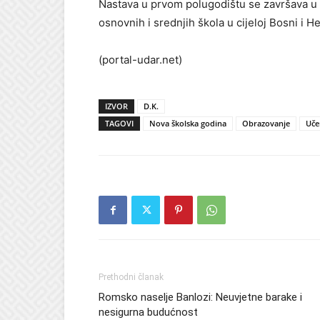
Nastava u prvom polugodištu se završava u
osnovnih i srednjih škola u cijeloj Bosni i H
(portal-udar.net)
IZVOR
D.K.
TAGOVI
Nova školska godina
Obrazovanje
Uče
Prethodni članak
Romsko naselje Banlozi: Neuvjetne barake i
nesigurna budućnost