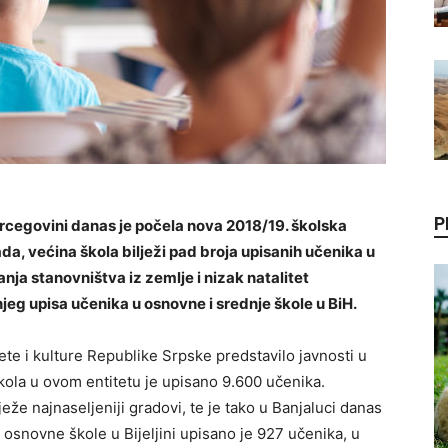
P
ercegovini danas je počela nova 2018/19. školska
ada, većina škola bilježi pad broja upisanih učenika u
ja stanovništva iz zemlje i nizak natalitet
jeg upisa učenika u osnovne i srednje škole u BiH.
te i kulture Republike Srpske predstavilo javnosti u
kola u ovom entitetu je upisano 9.600 učenika.
eže najnaseljeniji gradovi, te je tako u Banjaluci danas
 osnovne škole u Bijeljini upisano je 927 učenika, u