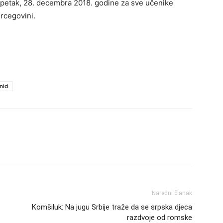
 petak, 28. decembra 2018. godine za sve učenike
ercegovini.
nici
Naredni članak
Komšiluk: Na jugu Srbije traže da se srpska djeca
razdvoje od romske