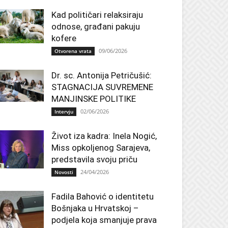
Kad političari relaksiraju
odnose, građani pakuju
kofere
09/06/2026
Otvorena vrata
Dr. sc. Antonija Petričušić:
STAGNACIJA SUVREMENE
MANJINSKE POLITIKE
02/06/2026
Intervju
Život iza kadra: Inela Nogić,
Miss opkoljenog Sarajeva,
predstavila svoju priču
24/04/2026
Novosti
Fadila Bahović o identitetu
Bošnjaka u Hrvatskoj –
podjela koja smanjuje prava