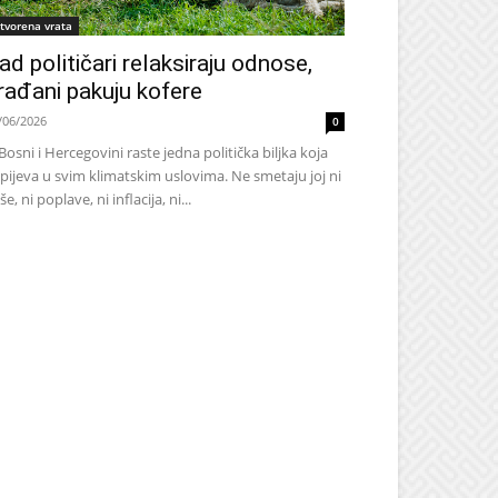
tvorena vrata
ad političari relaksiraju odnose,
rađani pakuju kofere
/06/2026
0
Bosni i Hercegovini raste jedna politička biljka koja
pijeva u svim klimatskim uslovima. Ne smetaju joj ni
še, ni poplave, ni inflacija, ni...