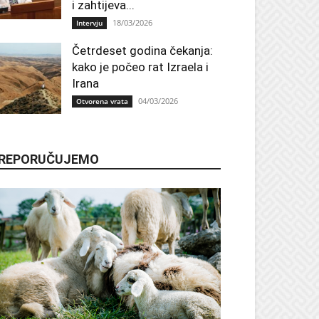
i zahtijeva...
18/03/2026
Intervju
Četrdeset godina čekanja:
kako je počeo rat Izraela i
Irana
04/03/2026
Otvorena vrata
REPORUČUJEMO