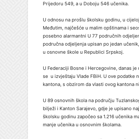
Prijedoru 549, a u Doboju 546 učenika.
U odnosu na prošlu školsku godinu, u cijelo
Međutim, najčešće u malim opštinama i seo
posebno alarmantni U 77 područnih odjeljenj
područna odjeljenja upisan po jedan učenik
u osnovne škole u Republici Srpskoj.
U Federaciji Bosne i Hercegovine, danas je u
se u izvještaju Vlade FBiH. U ove podatke 
kantona, s obzirom da vlasti ovog kantona nis
U 89 osnovnih škola na području Tuzlanskog
bilježi i Kanton Sarajevo, gdje je upisano n
školsku godinu započeo sa 1.216 učenika m
manje učenika u osnovnim školama.