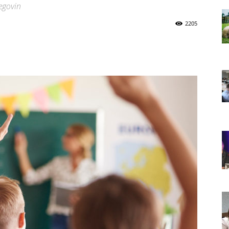
cegovin
2205