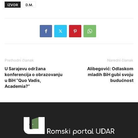
IZVOR
D.M.
Prethodni članak
Naredni članak
U Sarajevu održana
Alibegović: Odlaskom
konferencija o obrazovanju
mladih BiH gubi svoju
u BiH “Quo Vadis,
budućnost
Academia?”