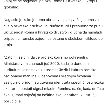
kojoj će se sagledati položaj Roma u Hrvatskoj, Evropi i
globalno.
Naglasio je kako je tema obrazovanja najvažnija tema za
cijelo hrvatsko društvo i budućnost, ali i presudna za punu
uključenost Roma u hrvatsko društvo i ključna da najmlađi
pripadnici romske zajednice ostanu u školskom ciklusu do
kraja.
“Zato mi se čini da će projekt koji smo pokrenuli s
Ministarstvom znanosti još 2020. kada je donesen
kurikulum za nastavnik predmet ‘Jezik i kultura romske
nacionalne manjine’ u osnovnim i srednjim školama
zasigurno pridonijeti čuvanju identiteta specifičnosti jezika
i kulture i postati signal mladim Romima da će, kada dođu u
školu, imati osjećaj da baštine svoj identitet i kulturu”,
poručio je.