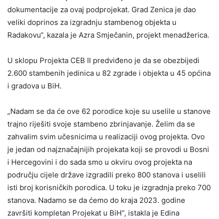
dokumentacije za ovaj podprojekat. Grad Zenica je dao
veliki doprinos za izgradnju stambenog objekta u
Radakovu“, kazala je Azra Smječanin, projekt menadžerica.
U sklopu Projekta CEB II predviđeno je da se obezbijedi
2.600 stambenih jedinica u 82 zgrade i objekta u 45 općina
i gradova u BiH.
„Nadam se da će ove 62 porodice koje su uselile u stanove
trajno riješiti svoje stambeno zbrinjavanje. Želim da se
zahvalim svim učesnicima u realizaciji ovog projekta. Ovo
je jedan od najznačajnijih projekata koji se provodi u Bosni
i Hercegovini i do sada smo u okviru ovog projekta na
području cijele države izgradili preko 800 stanova i uselili
isti broj korisničkih porodica. U toku je izgradnja preko 700
stanova. Nadamo se da ćemo do kraja 2023. godine
završiti kompletan Projekat u BiH“, istakla je Edina