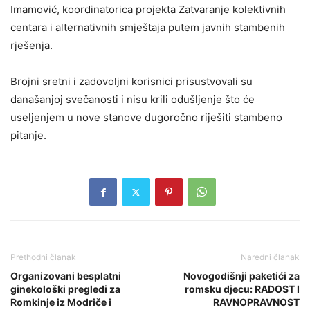
Imamović, koordinatorica projekta Zatvaranje kolektivnih
centara i alternativnih smještaja putem javnih stambenih
rješenja.
Brojni sretni i zadovoljni korisnici prisustvovali su
današanjoj svečanosti i nisu krili odušljenje što će
useljenjem u nove stanove dugoročno riješiti stambeno
pitanje.
Prethodni članak
Naredni članak
Organizovani besplatni
Novogodišnji paketići za
ginekološki pregledi za
romsku djecu: RADOST I
Romkinje iz Modriče i
RAVNOPRAVNOST