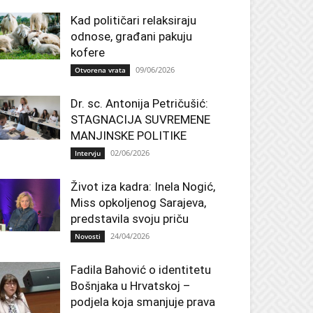
Kad političari relaksiraju
odnose, građani pakuju
kofere
09/06/2026
Otvorena vrata
Dr. sc. Antonija Petričušić:
STAGNACIJA SUVREMENE
MANJINSKE POLITIKE
02/06/2026
Intervju
Život iza kadra: Inela Nogić,
Miss opkoljenog Sarajeva,
predstavila svoju priču
24/04/2026
Novosti
Fadila Bahović o identitetu
Bošnjaka u Hrvatskoj –
podjela koja smanjuje prava