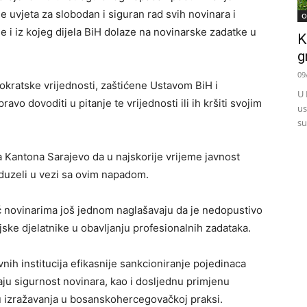
 uvjeta za slobodan i siguran rad svih novinara i
O
de i iz kojeg dijela BiH dolaze na novinarske zadatke u
K
g
09
okratske vrijednosti, zaštićene Ustavom BiH i
U 
o dovoditi u pitanje te vrijednosti ili ih kršiti svojim
us
su
 Kantona Sarajevo da u najskorije vrijeme javnost
duzeli u vezi sa ovim napadom.
ć novinarima još jednom naglašavaju da je nedopustivo
ske djelatnike u obavljanju profesionalnih zadataka.
nih institucija efikasnije sankcioniranje pojedinaca
aju sigurnost novinara, kao i dosljednu primjenu
u izražavanja u bosanskohercegovačkoj praksi.