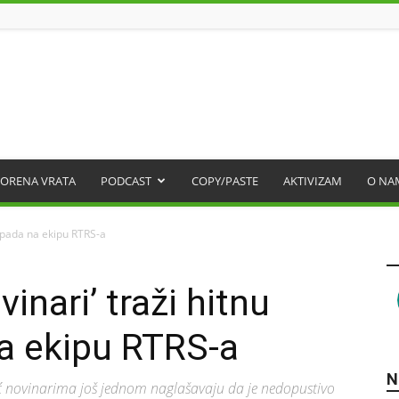
ORENA VRATA
PODCAST
COPY/PASTE
AKTIVIZAM
O NA
napada na ekipu RTRS-a
inari’ traži hitnu
a ekipu RTRS-a
N
ć novinarima još jednom naglašavaju da je nedopustivo