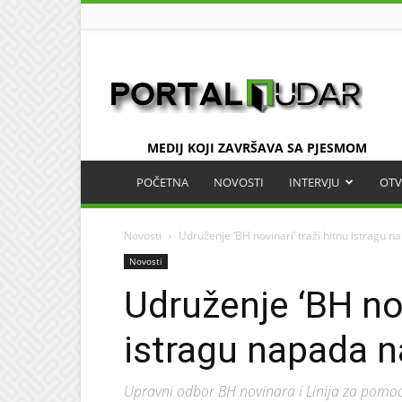
UDAR
MEDIJ KOJI ZAVRŠAVA SA PJESMOM
POČETNA
NOVOSTI
INTERVJU
OTV
Novosti
Udruženje ‘BH novinari’ traži hitnu istragu 
Novosti
Udruženje ‘BH nov
istragu napada n
Upravni odbor BH novinara i Linija za pomo