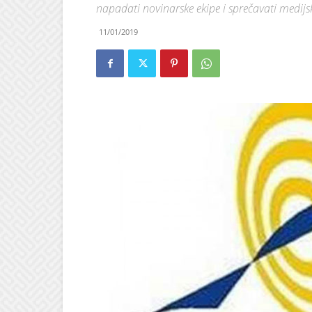
napadati novinarske ekipe i sprečavati medijs
11/01/2019