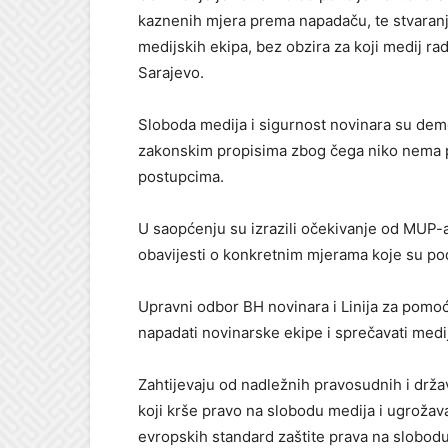
kaznenih mjera prema napadaču, te stvaranje
medijskih ekipa, bez obzira za koji medij ra
Sarajevo.
Sloboda medija i sigurnost novinara su dem
zakonskim propisima zbog čega niko nema prav
postupcima.
U saopćenju su izrazili očekivanje od MUP-a
obavijesti o konkretnim mjerama koje su po
Upravni odbor BH novinara i Linija za pomo
napadati novinarske ekipe i sprečavati medij
Zahtijevaju od nadležnih pravosudnih i držav
koji krše pravo na slobodu medija i ugrožav
evropskih standard zaštite prava na slobod