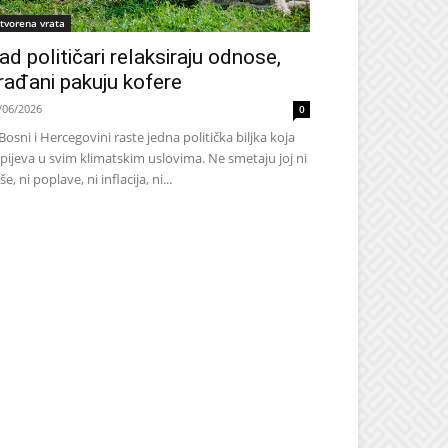
tvorena vrata
ad političari relaksiraju odnose,
rađani pakuju kofere
/06/2026
0
Bosni i Hercegovini raste jedna politička biljka koja
pijeva u svim klimatskim uslovima. Ne smetaju joj ni
še, ni poplave, ni inflacija, ni...