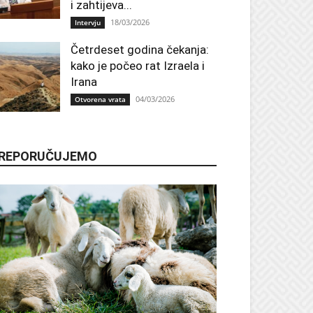
i zahtijeva...
18/03/2026
Intervju
Četrdeset godina čekanja:
kako je počeo rat Izraela i
Irana
04/03/2026
Otvorena vrata
REPORUČUJEMO