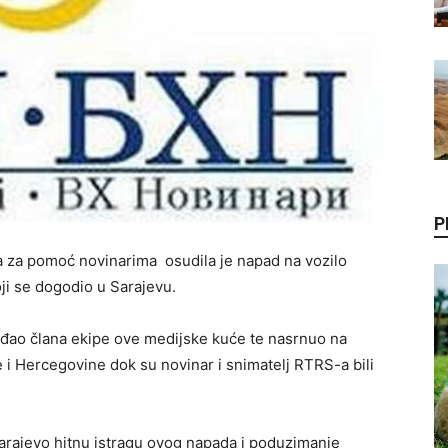
P
ja za pomoć novinarima osudila je napad na vozilo
ji se dogodio u Sarajevu.
jeđao člana ekipe ove medijske kuće te nasrnuo na
e i Hercegovine dok su novinar i snimatelj RTRS-a bili
Sarajevo hitnu istragu ovog napada i poduzimanje