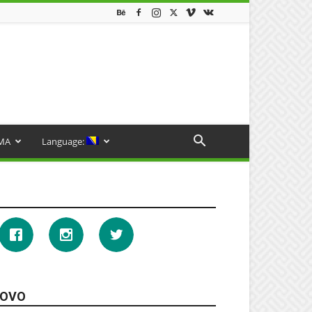
MA
Language:
OVO