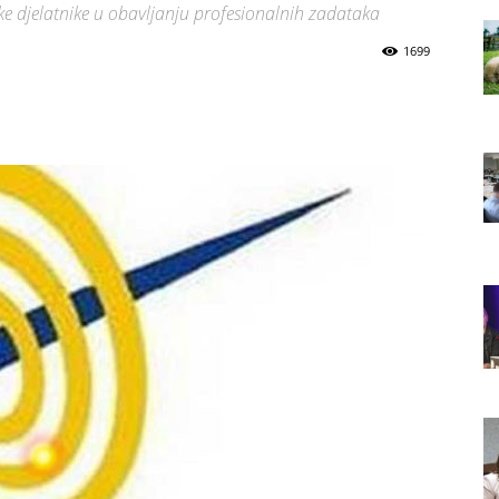
ke djelatnike u obavljanju profesionalnih zadataka
1699