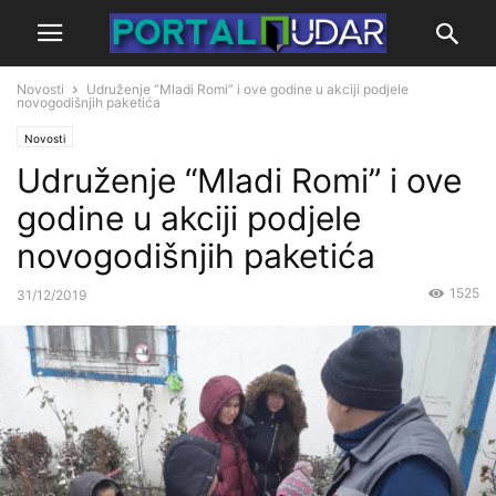
Novosti
Udruženje “Mladi Romi” i ove godine u akciji podjele
novogodišnjih paketića
Novosti
Udruženje “Mladi Romi” i ove
godine u akciji podjele
novogodišnjih paketića
1525
31/12/2019