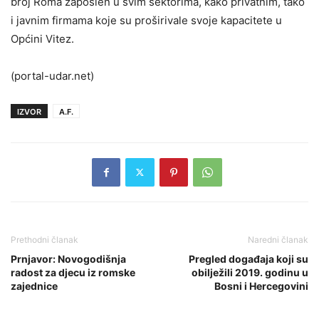
broj Roma zaposlen u svim sektorima, kako privatnim, tako
i javnim firmama koje su proširivale svoje kapacitete u
Općini Vitez.
(portal-udar.net)
IZVOR
A.F.
Prethodni članak
Naredni članak
Prnjavor: Novogodišnja
Pregled događaja koji su
radost za djecu iz romske
obilježili 2019. godinu u
zajednice
Bosni i Hercegovini