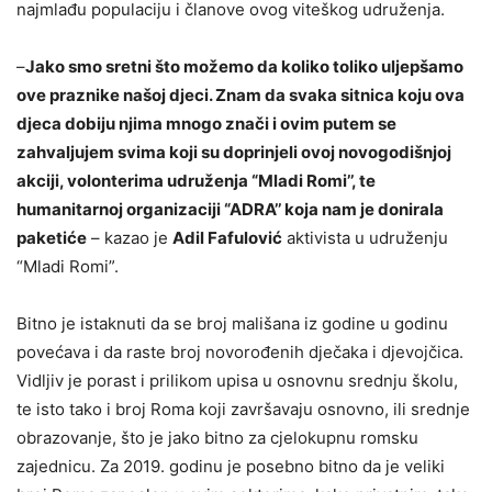
najmlađu populaciju i članove ovog viteškog udruženja.
–
Jako smo sretni što možemo da koliko toliko uljepšamo
ove praznike našoj djeci. Znam da svaka sitnica koju ova
djeca dobiju njima mnogo znači i ovim putem se
zahvaljujem svima koji su doprinjeli ovoj novogodišnjoj
akciji, volonterima udruženja “Mladi Romi’’, te
humanitarnoj organizaciji “ADRA’’ koja nam je donirala
paketiće
– kazao je
Adil Fafulović
aktivista u udruženju
“Mladi Romi”.
Bitno je istaknuti da se broj mališana iz godine u godinu
povećava i da raste broj novorođenih dječaka i djevojčica.
Vidljiv je porast i prilikom upisa u osnovnu srednju školu,
te isto tako i broj Roma koji završavaju osnovno, ili srednje
obrazovanje, što je jako bitno za cjelokupnu romsku
zajednicu. Za 2019. godinu je posebno bitno da je veliki