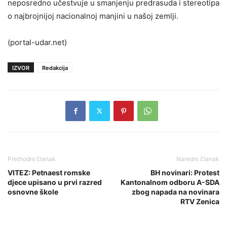
neposredno učestvuje u smanjenju predrasuda i stereotipa
o najbrojnijoj nacionalnoj manjini u našoj zemlji.
(portal-udar.net)
IZVOR
Redakcija
Prethodni članak
Naredni članak
VITEZ: Petnaest romske
BH novinari: Protest
djece upisano u prvi razred
Kantonalnom odboru A-SDA
osnovne škole
zbog napada na novinara
RTV Zenica