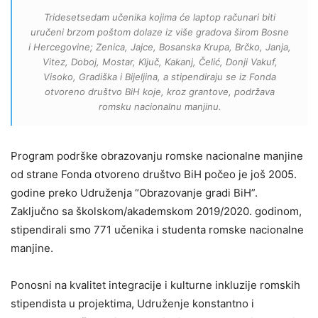
Tridesetsedam učenika kojima će laptop računari biti
uručeni brzom poštom dolaze iz više gradova širom Bosne
i Hercegovine; Zenica, Jajce, Bosanska Krupa, Brčko, Janja,
Vitez, Doboj, Mostar, Ključ, Kakanj, Čelić, Donji Vakuf,
Visoko, Gradiška i Bijeljina, a stipendiraju se iz Fonda
otvoreno društvo BiH koje, kroz grantove, podržava
romsku nacionalnu manjinu.
Program podrške obrazovanju romske nacionalne manjine
od strane Fonda otvoreno društvo BiH počeo je još 2005.
godine preko Udruženja “Obrazovanje gradi BiH”.
Zaključno sa školskom/akademskom 2019/2020. godinom,
stipendirali smo 771 učenika i studenta romske nacionalne
manjine.
Ponosni na kvalitet integracije i kulturne inkluzije romskih
stipendista u projektima, Udruženje konstantno i