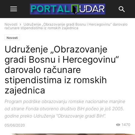
Novosti
Udruženje „Obrazovanje gradi Bosnu i Hercegovinu“ darovalo
računare stipendistima iz romskih zajednica
Novosti
Udruženje „Obrazovanje
gradi Bosnu i Hercegovinu“
darovalo računare
stipendistima iz romskih
zajednica
Program podrške obrazovanju romske nacionalne manjine
od strane Fonda otvoreno društvo BiH počeo je još 2005.
godine preko Udruženja “Obrazovanje gradi BiH”.
1470
05/06/2020