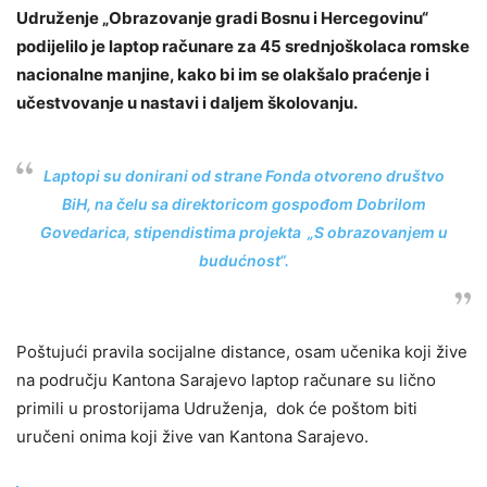
Udruženje „Obrazovanje gradi Bosnu i Hercegovinu“
podijelilo je laptop računare za 45 srednjoškolaca romske
nacionalne manjine, kako bi im se olakšalo praćenje i
učestvovanje u nastavi i daljem školovanju.
Laptopi su donirani od strane Fonda otvoreno društvo
BiH, na čelu sa direktoricom gospođom Dobrilom
Govedarica, stipendistima projekta „S obrazovanjem u
budućnost“.
Poštujući pravila socijalne distance, osam učenika koji žive
na području Kantona Sarajevo laptop računare su lično
primili u prostorijama Udruženja, dok će poštom biti
uručeni onima koji žive van Kantona Sarajevo.