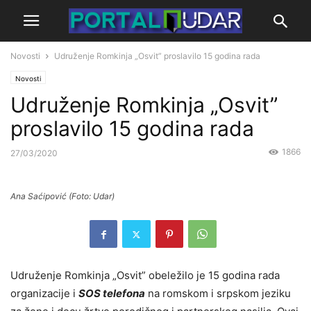
Novosti
Udruženje Romkinja „Osvit” proslavilo 15 godina rada
Novosti
Udruženje Romkinja „Osvit”
proslavilo 15 godina rada
1866
27/03/2020
Ana Saćipović (Foto: Udar)
Udruženje Romkinja „Osvit” obeležilo je 15 godina rada
organizacije i
SOS telefona
na romskom i srpskom jeziku