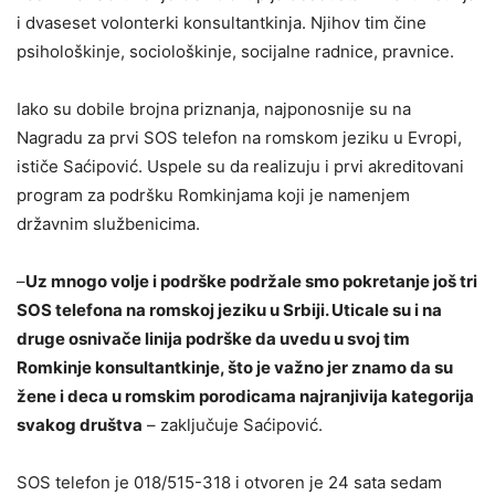
i dvaseset volonterki konsultantkinja. Njihov tim čine
psihološkinje, sociološkinje, socijalne radnice, pravnice.
Iako su dobile brojna priznanja, najponosnije su na
Nagradu za prvi SOS telefon na romskom jeziku u Evropi,
ističe Saćipović. Uspele su da realizuju i prvi akreditovani
program za podršku Romkinjama koji je namenjem
državnim službenicima.
–
Uz mnogo volje i podrške podržale smo pokretanje još tri
SOS telefona na romskoj jeziku u Srbiji. Uticale su i na
druge osnivače linija podrške da uvedu u svoj tim
Romkinje konsultantkinje, što je važno jer znamo da su
žene i deca u romskim porodicama najranjivija kategorija
svakog društva
– zaključuje Saćipović.
SOS telefon je 018/515-318 i otvoren je 24 sata sedam