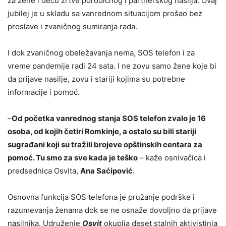
za žene i decu žrtve porodičnog i partnerskog nasilja. Ovaj
jubilej je u skladu sa vanrednom situacijom prošao bez
proslave i zvaničnog sumiranja rada.
I dok zvaničnog obeležavanja nema, SOS telefon i za
vreme pandemije radi 24 sata. I ne zovu samo žene koje bi
da prijave nasilje, zovu i stariji kojima su potrebne
informacije i pomoć.
–
Od početka vanrednog stanja SOS telefon zvalo je 16
osoba, od kojih četiri Romkinje, a ostalo su bili stariji
sugrađani koji su tražili brojeve opštinskih centara za
pomoć. Tu smo za sve kada je teško
– kaže osnivačica i
predsednica Osvita,
Ana Saćipović
.
Osnovna funkcija SOS telefona je pružanje podrške i
razumevanja ženama dok se ne osnaže dovoljno da prijave
nasilnika. Udruženje
Osvit
okuplja deset stalnih aktivistinja