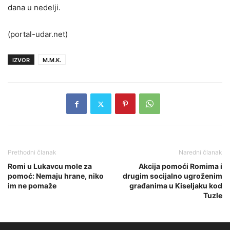
dana u nedelji.
(portal-udar.net)
IZVOR
M.M.K.
Prethodni članak
Naredni članak
Romi u Lukavcu mole za
Akcija pomoći Romima i
pomoć: Nemaju hrane, niko
drugim socijalno ugroženim
im ne pomaže
građanima u Kiseljaku kod
Tuzle