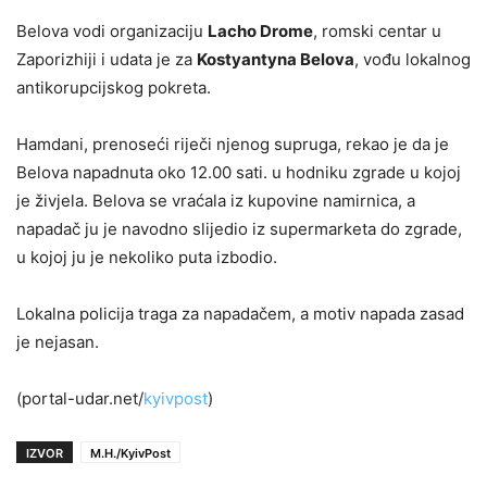
Belova vodi organizaciju
Lacho Drome
, romski centar u
Zaporizhiji i udata je za
Kostyantyna Belova
, vođu lokalnog
antikorupcijskog pokreta.
Hamdani, prenoseći riječi njenog supruga, rekao je da je
Belova napadnuta oko 12.00 sati. u hodniku zgrade u kojoj
je živjela. Belova se vraćala iz kupovine namirnica, a
napadač ju je navodno slijedio iz supermarketa do zgrade,
u kojoj ju je nekoliko puta izbodio.
Lokalna policija traga za napadačem, a motiv napada zasad
je nejasan.
(portal-udar.net/
kyivpost
)
IZVOR
M.H./KyivPost