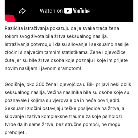
Različita istraživanja pokazuju da je svaka treća žena
tokom svog života bila žrtva seksualnog nasilja.
Istraživanja potvrđuju i da su silovanje i seksualno nasilje
zločini s najvećim tamnim statistikama. Žene i djevočice
ćute jer su bile žrtve osoba koje poznaju i koje im prijete
novim nasiljem i javnom sramotom!
Godišnje, oko 300 žena i djevojčica u BiH prijavi neki oblik
seksualnog nasilja. Većina nasilnika bile su osobe koje su
poznavale i kojima su vjerovale da ih neće povrijediti.
Seksualni zločini ostavljaju teške posljedice na žrtve, a
silovanje izaziva kompleksne traume za koje psiholozi
tvrde da ih same žrtve, bez stručne pomoći, ne mogu
preboljeti.