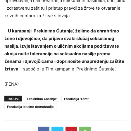
opravdavanja i amnestiranja seksualnih nasilnika, socijalnu
i zdrastvenu zaštitu i pristup pravdi za žrtve te otvaranje
kriznih centara za žrtve silovaja.
–
U kampanji ‘Prekinimo Ćutanje’, želimo da ohrabrimo
žene i djevojčice, da prijave svaki slučaj seksulanog
nasilja. Izvještavanjem o uličnim akcijama podržavate
akciju nulte tolerancije na seksualno nasilje prema
ženama i djevojčicama i doprinosite unapređenju zaštite
žrtava
– saopćio je Tim kampanje ‘Prekinimo Ćutanje’.
(FENA)
TAGOVI
'Prekinimo Ćutanje'
Fondacija "Lara"
Fondacija lokalne demokratije