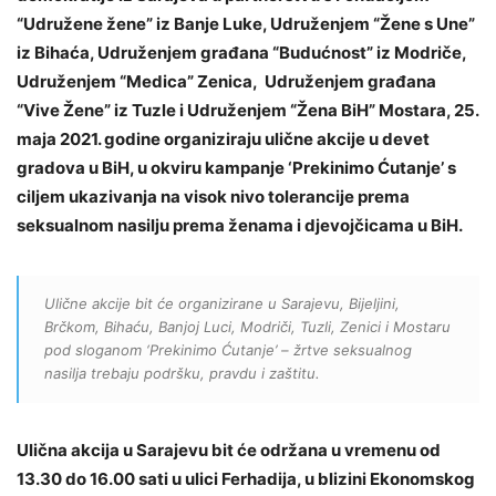
“Udružene žene” iz Banje Luke, Udruženjem “Žene s Une”
iz Bihaća, Udruženjem građana “Budućnost” iz Modriče,
Udruženjem “Medica” Zenica, Udruženjem građana
“Vive Žene” iz Tuzle i Udruženjem “Žena BiH” Mostara, 25.
maja 2021. godine organiziraju ulične akcije u devet
gradova u BiH, u okviru kampanje ‘Prekinimo Ćutanje’ s
ciljem ukazivanja na visok nivo tolerancije prema
seksualnom nasilju prema ženama i djevojčicama u BiH.
Ulične akcije bit će organizirane u Sarajevu, Bijeljini,
Brčkom, Bihaću, Banjoj Luci, Modriči, Tuzli, Zenici i Mostaru
pod sloganom ‘Prekinimo Ćutanje’ – žrtve seksualnog
nasilja trebaju podršku, pravdu i zaštitu.
Ulična akcija u Sarajevu bit će održana u vremenu od
13.30 do 16.00 sati u ulici Ferhadija, u blizini Ekonomskog