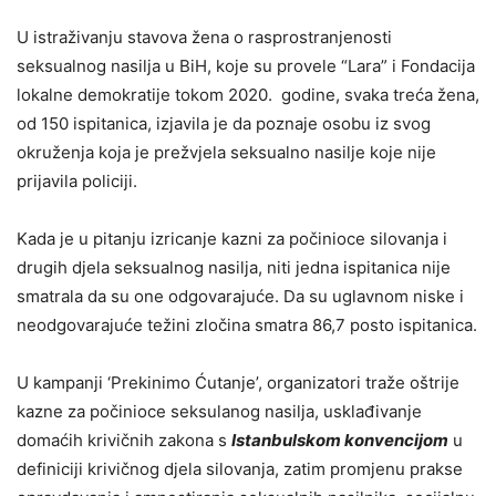
U istraživanju stavova žena o rasprostranjenosti
seksualnog nasilja u BiH, koje su provele “Lara” i Fondacija
lokalne demokratije tokom 2020. godine, svaka treća žena,
od 150 ispitanica, izjavila je da poznaje osobu iz svog
okruženja koja je prežvjela seksualno nasilje koje nije
prijavila policiji.
Kada je u pitanju izricanje kazni za počinioce silovanja i
drugih djela seksualnog nasilja, niti jedna ispitanica nije
smatrala da su one odgovarajuće. Da su uglavnom niske i
neodgovarajuće težini zločina smatra 86,7 posto ispitanica.
U kampanji ‘Prekinimo Ćutanje’, organizatori traže oštrije
kazne za počinioce seksulanog nasilja, usklađivanje
domaćih krivičnih zakona s
Istanbulskom konvencijom
u
definiciji krivičnog djela silovanja, zatim promjenu prakse