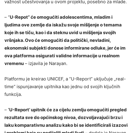
važnost učestvovanja u ovom projektu, posebno za mlade.
– “
U-Repot” će omogućiti adolescentima, mladim i
ljudima ove zemlje da iskažu svoje mišljenje o temama
koje ih se tiču, kao i da steknu uvid u mišljenja svojih
vršnjaka. Ovo će omogućiti da politički, nevladini,
ekonomski subjekti donose informirane odluke, jer će im
ova platforma osigurati validne informacije u realnom
vremenu
– izjavila je Narayan.
Platformu je kreirao UNICEF, a “U-Report” uključuje „real-
time“ ispunjavanje upitnika kao jednu od svojih ključnih
funkcija.
–
‘U-Report’ upitnik će za cijelu zemlju omogućiti pregled
rezultata sve do općinskog nivoa, dozvoljavajući brzu i
laku komparativnu analizu kako bi se identificirali izazovi
i problemi koje su podijelili mladi ljudi
– dodala je Narayan.