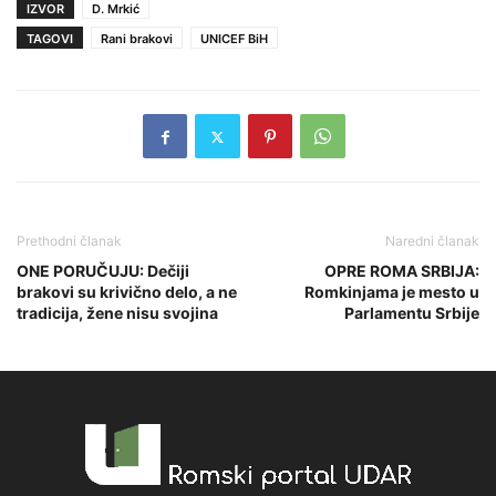
IZVOR
D. Mrkić
TAGOVI
Rani brakovi
UNICEF BiH
Prethodni članak
Naredni članak
ONE PORUČUJU: Dečiji
OPRE ROMA SRBIJA:
brakovi su krivično delo, a ne
Romkinjama je mesto u
tradicija, žene nisu svojina
Parlamentu Srbije