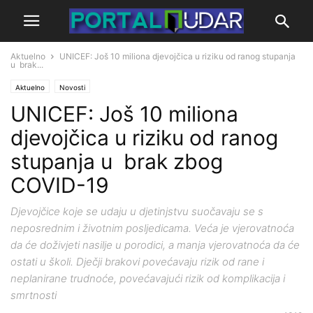
Aktuelno
UNICEF: Još 10 miliona djevojčica u riziku od ranog stupanja
u brak...
Aktuelno
Novosti
UNICEF: Još 10 miliona
djevojčica u riziku od ranog
stupanja u brak zbog
COVID-19
Djevojčice koje se udaju u djetinjstvu suočavaju se s
neposrednim i životnim posljedicama. Veća je vjerovatnoća
da će doživjeti nasilje u porodici, a manja vjerovatnoća da će
ostati u školi. Dječji brakovi povećavaju rizik od rane i
neplanirane trudnoće, povećavajući rizik od komplikacija i
smrtnosti