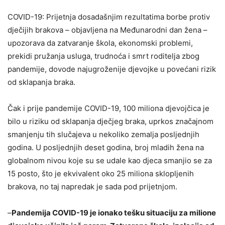
COVID-19: Prijetnja dosadašnjim rezultatima borbe protiv
dječijih brakova – objavljena na Međunarodni dan žena –
upozorava da zatvaranje škola, ekonomski problemi,
prekidi pružanja usluga, trudnoća i smrt roditelja zbog
pandemije, dovode najugroženije djevojke u povećani rizik
od sklapanja braka.
Čak i prije pandemije COVID-19, 100 miliona djevojčica je
bilo u riziku od sklapanja dječjeg braka, uprkos značajnom
smanjenju tih slučajeva u nekoliko zemalja posljednjih
godina. U posljednjih deset godina, broj mladih žena na
globalnom nivou koje su se udale kao djeca smanjio se za
15 posto, što je ekvivalent oko 25 miliona sklopljenih
brakova, no taj napredak je sada pod prijetnjom.
–
Pandemija COVID-19 je ionako tešku situaciju za milione