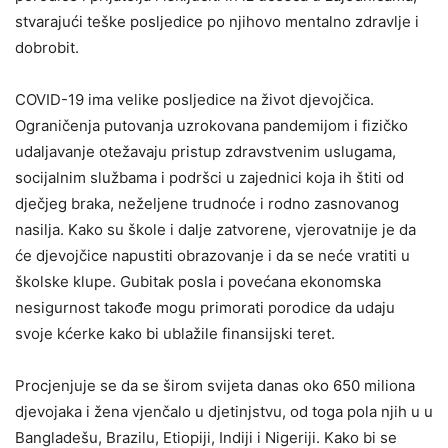
stvarajući teške posljedice po njihovo mentalno zdravlje i
dobrobit.
COVID-19 ima velike posljedice na život djevojčica.
Ograničenja putovanja uzrokovana pandemijom i fizičko
udaljavanje otežavaju pristup zdravstvenim uslugama,
socijalnim službama i podršci u zajednici koja ih štiti od
dječjeg braka, neželjene trudnoće i rodno zasnovanog
nasilja. Kako su škole i dalje zatvorene, vjerovatnije je da
će djevojčice napustiti obrazovanje i da se neće vratiti u
školske klupe. Gubitak posla i povećana ekonomska
nesigurnost takođe mogu primorati porodice da udaju
svoje kćerke kako bi ublažile finansijski teret.
Procjenjuje se da se širom svijeta danas oko 650 miliona
djevojaka i žena vjenčalo u djetinjstvu, od toga pola njih u u
Bangladešu, Brazilu, Etiopiji, Indiji i Nigeriji. Kako bi se