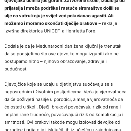
djevojaka učinila još gorom. Zatvorene škole, izolacija od
prijatelja i mreža podrške i rastuće siromaštvo dolili su
ulje na vatru koju je svijet već pokušavao ugasiti. Ali
možemo i moramo okončati dječije brakove
– rekla je
izvršna direktorica UNICEF-a Henrietta Fore.
Dodala je da je Međunarodni dan žena ključni je trenutak
da se podsjetimo šta ove djevojke mogu izgubiti ako ne
postupamo hitno – njihovo obrazovanje, zdravlje i
budućnost.
Djevojčice koje se udaju u djetinjstvu suočavaju se s
neposrednim i životnim posljedicama. Veća je vjerovatnoća
da će doživjeti nasilje u porodici, a manja vjerovatnoća da
će ostati u školi. Dječji brakovi povećavaju rizik od rane i
neplanirane trudnoće, povećavajući rizik od komplikacija i
smrtnosti. Ovi brakovi takođe mogu izolovati devojke od
porodice i prijatelja i isključiti ih iz učešća u zajednicama,