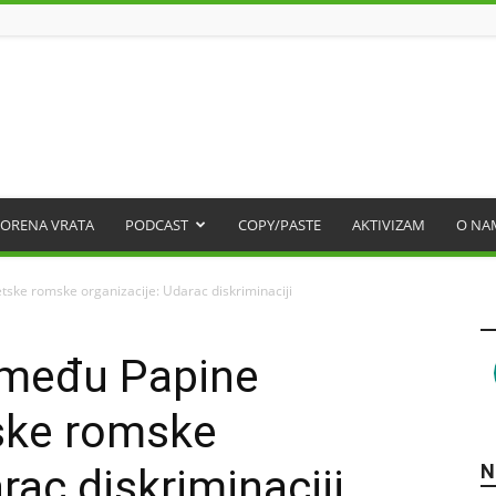
ORENA VRATA
PODCAST
COPY/PASTE
AKTIVIZAM
O NA
ske romske organizacije: Udarac diskriminaciji
zmeđu Papine
ske romske
N
rac diskriminaciji