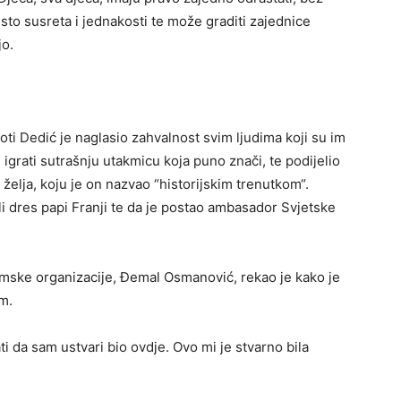
esto susreta i jednakosti te može graditi zajednice
jo.
ti Dedić je naglasio zahvalnost svim ljudima koji su im
 igrati sutrašnju utakmicu koja puno znači, te podijelio
 želja, koju je on nazvao “historijskim trenutkom“.
li dres papi Franji te da je postao ambasador Svjetske
ske organizacije, Đemal Osmanović, rekao je kako je
m.
ti da sam ustvari bio ovdje. Ovo mi je stvarno bila