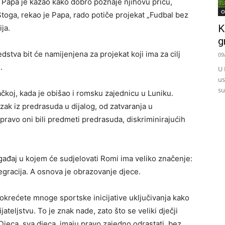
Papa je kazao kako dobro poznaje njihovu priču,
O
Stoga, rekao je Papa, rado potiče projekat „Fudbal bez
K
ja.
g
stva bit će namijenjena za projekat koji ima za cilj
09
.
U 
us
su
koj, kada je obišao i romsku zajednicu u Luniku.
ak iz predrasuda u dijalog, od zatvaranja u
upravo oni bili predmeti predrasuda, diskriminirajućih
ogađaj u kojem će sudjelovati Romi ima veliko značenje:
egracija. A osnova je obrazovanje djece.
pokrećete mnoge sportske inicijative uključivanja kako
eljstvu. To je znak nade, zato što se veliki dječji
Djeca, sva djeca, imaju pravo zajedno odrastati, bez