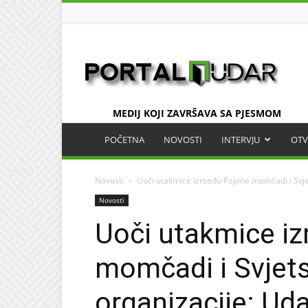
UDAR
MEDIJ KOJI ZAVRŠAVA SA PJESMOM
POČETNA
NOVOSTI
INTERVJU
OTV
Novosti
Uoči utakmice između Papine momčadi i Svjet
Novosti
Uoči utakmice i
momčadi i Svjet
organizacije: Uda