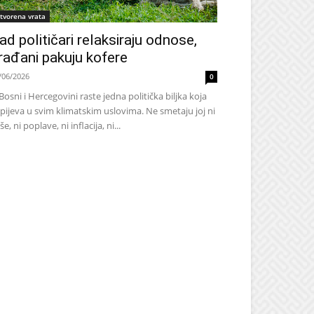
tvorena vrata
ad političari relaksiraju odnose,
rađani pakuju kofere
/06/2026
0
Bosni i Hercegovini raste jedna politička biljka koja
pijeva u svim klimatskim uslovima. Ne smetaju joj ni
še, ni poplave, ni inflacija, ni...