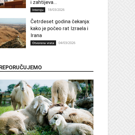
i zahtijeva...
18/03/2026
Intervju
Četrdeset godina čekanja:
kako je počeo rat Izraela i
Irana
04/03/2026
Otvorena vrata
REPORUČUJEMO