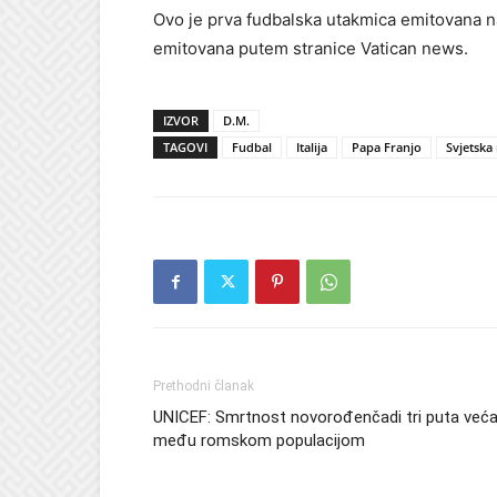
Ovo je prva fudbalska utakmica emitovana na
emitovana putem stranice Vatican news.
IZVOR
D.M.
TAGOVI
Fudbal
Italija
Papa Franjo
Svjetska
Prethodni članak
UNICEF: Smrtnost novorođenčadi tri puta već
među romskom populacijom