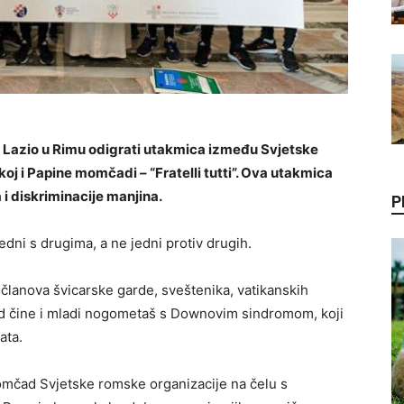
u Lazio u Rimu odigrati utakmica između Svjetske
oj i Papine momčadi – “Fratelli tutti”. Ova utakmica
 i diskriminacije manjina.
P
edni s drugima, a ne jedni protiv drugih.
o članova švicarske garde, sveštenika, vatikanskih
ad čine i mladi nogometaš s Downovim sindromom, koji
ata.
momčad Svjetske romske organizacije na čelu s