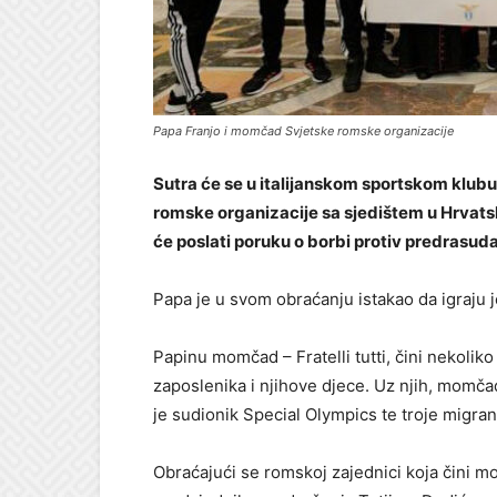
Papa Franjo i momčad Svjetske romske organizacije
Sutra će se u italijanskom sportskom klub
romske organizacije sa sjedištem u Hrvatsk
će poslati poruku o borbi protiv predrasuda
Papa je u svom obraćanju istakao da igraju j
Papinu momčad – Fratelli tutti, čini nekolik
zaposlenika i njihove djece. Uz njih, momč
je sudionik Special Olympics te troje migran
Obraćajući se romskoj zajednici koja čini 