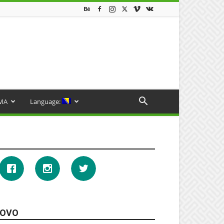
MA
Language:
OVO