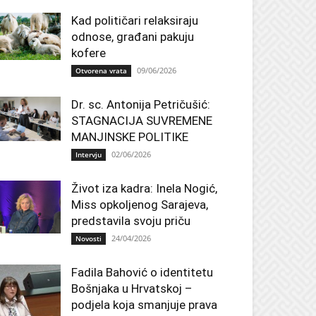
Kad političari relaksiraju
odnose, građani pakuju
kofere
09/06/2026
Otvorena vrata
Dr. sc. Antonija Petričušić:
STAGNACIJA SUVREMENE
MANJINSKE POLITIKE
02/06/2026
Intervju
Život iza kadra: Inela Nogić,
Miss opkoljenog Sarajeva,
predstavila svoju priču
24/04/2026
Novosti
Fadila Bahović o identitetu
Bošnjaka u Hrvatskoj –
podjela koja smanjuje prava