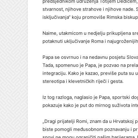
predsjednikom udruženja Totijem Dedićem, 
stvarnost, njihove strahove i njihove nade. 
isključivanja“ koju promoviše Rimska biskupi
Naime, utakmicom u nedjelju prikupljena sred
potaknuti uključivanje Roma i najugroženijih
Papa se osvrnuo i na nedavnu posjetu Slovač
Tada, spomenuo je Papa, je pozvao na prelaz
integraciju. Kako je kazao, previše puta su 
stereotipa i klevetničkih riječi i gesta.
Iz tog razloga, naglasio je Papa, sportski d
pokazuje kako je put do mirnog suživota int
„Dragi prijatelji Romi, znam da u Hrvatskoj 
biste pomogli međusobnom poznavanju i prijat
snovi ne mogu ograničiti našim barijerama. 