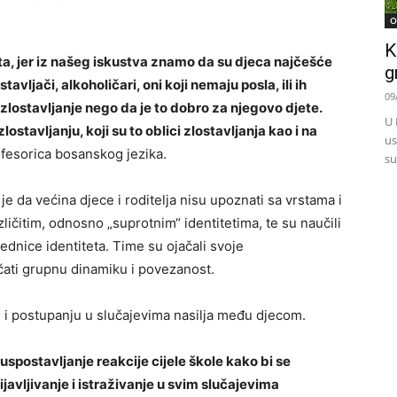
O
K
kta, jer iz našeg iskustva znamo da su djeca najčešće
g
tavljači, alkoholičari, oni koji nemaju posla, ili ih
09
o zlostavljanje nego da je to dobro za njegovo djete.
U 
lostavljanju, koji su to oblici zlostavljanja kao i na
us
fesorica bosanskog jezika.
su
je da većina djece i roditelja nisu upoznati sa vrstama i
azličitim, odnosno „suprotnim“ identitetima, te su naučili
ednice identiteta. Time su ojačali svoje
ačati grupnu dinamiku i povezanost.
i i postupanju u slučajevima nasilja među djecom.
spostavljanje reakcije cijele škole kako bi se
ijavljivanje i istraživanje u svim slučajevima