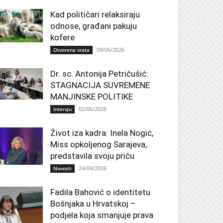
Kad političari relaksiraju
odnose, građani pakuju
kofere
09/06/2026
Otvorena vrata
Dr. sc. Antonija Petričušić:
STAGNACIJA SUVREMENE
MANJINSKE POLITIKE
02/06/2026
Intervju
Život iza kadra: Inela Nogić,
Miss opkoljenog Sarajeva,
predstavila svoju priču
24/04/2026
Novosti
Fadila Bahović o identitetu
Bošnjaka u Hrvatskoj –
podjela koja smanjuje prava