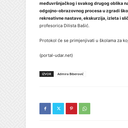
međuvršnjačkog i svakog drugog oblika na
odgojno-obrazovnog procesa u zgradi škole
rekreativne nastave, ekskurzija, izleta i sl
profesorica Dilista Bašić.
Protokol će se primjenjivati u školama za koj
(portal-udar.net)
IZVOR
Admira Biberović