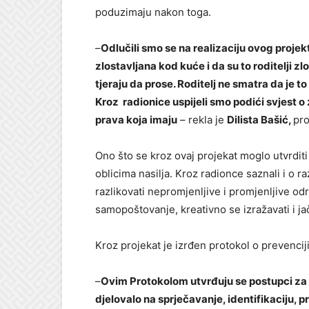
poduzimaju nakon toga.
–
Odlučili smo se na realizaciju ovog proje
zlostavljana kod kuće i da su to roditelji zlos
tjeraju da prose. Roditelj ne smatra da je t
Kroz radionice uspijeli smo podići svjest o z
prava koja imaju
– rekla je
Dilista Bašić,
pro
Ono što se kroz ovaj projekat moglo utvrditi 
oblicima nasilja. Kroz radionce saznali i o r
razlikovati nepromjenljive i promjenljive odr
samopoštovanje, kreativno se izražavati i j
Kroz projekat je izrđen protokol o prevencij
–
Ovim Protokolom utvrđuju se postupci za u
djelovalo na sprječavanje, identifikaciju, pr