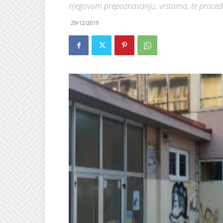
njegovom prepoznavanju, vrstama, te proce
29/12/2019