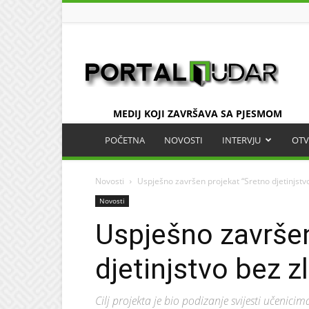
UDAR
MEDIJ KOJI ZAVRŠAVA SA PJESMOM
POČETNA
NOVOSTI
INTERVJU
OTV
Novosti
Uspješno završen projekat “Sretno djetinjstvo
Novosti
Uspješno završen
djetinjstvo bez z
Cilj projekta je bio podizanje svijesti učenicim