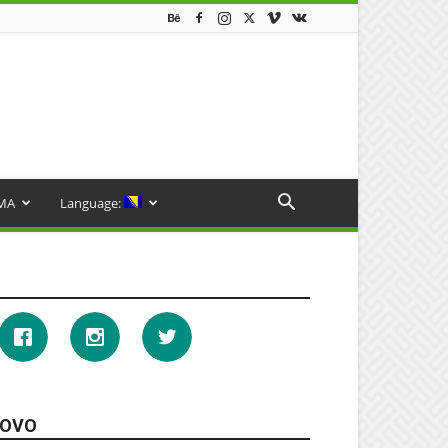
MA
Language:
OVO