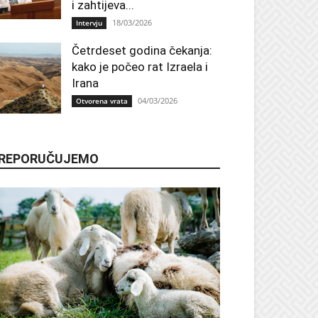
i zahtijeva...
18/03/2026
Intervju
Četrdeset godina čekanja:
kako je počeo rat Izraela i
Irana
04/03/2026
Otvorena vrata
REPORUČUJEMO