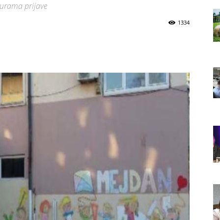
durama prijave
1334