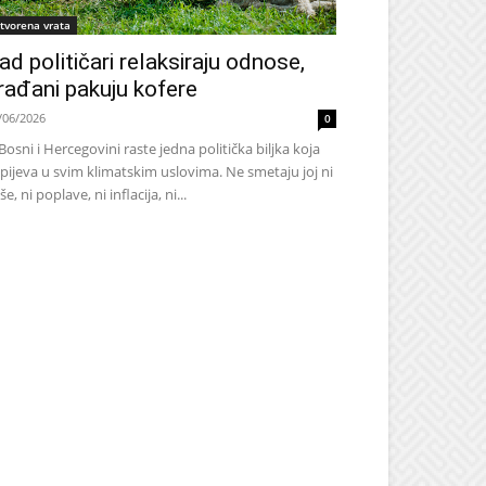
tvorena vrata
ad političari relaksiraju odnose,
rađani pakuju kofere
/06/2026
0
Bosni i Hercegovini raste jedna politička biljka koja
pijeva u svim klimatskim uslovima. Ne smetaju joj ni
še, ni poplave, ni inflacija, ni...