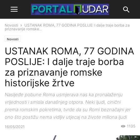
Novosti
USTANAK ROMA, 77 GODINA POSLIJE: I dalje traje borba za
priznavanje romske...
Novosti
USTANAK ROMA, 77 GODINA
POSLIJE: I dalje traje borba
za priznavanje romske
historijske žrtve
Nasljeđe pobune Roma usmjerava nas ka pronalaženju
vrijednosti i smisla današnjeg otpora. Neki ljudi, cinični
prema romskim pokretima, tvrde da su Romi beznačajni jer
ono što postižu nema vidljiv utjecaj na živote miliona ljudi
1135
16/05/2021