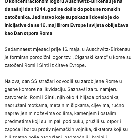
U koncentracionom logoru Auschwitz-Birkenau je na
današnji dan 1944. godine došlo do pobune romskih
zatočenika. Jedinstvo koje su pokazali dovelo je do
inicijative da se 16. maj širom Evrope i svijeta obilježava
kao Dan otpora Roma
.
Sedamnaest mjeseci prije 16. maja, u Auschwitz-Birkenau
je formiran porodični logor tzv. „Ciganski kamp“ u kome su
zatočeni Romi i Sinti iz čitave Evrope.
Na ovaj dan SS stražari odvodili su zarobljene Rome u
gasne komore na likvidaciju. Saznavši za tu namjeru
zatvorenici Romi i Sinti, njih oko 4 hiljade pripadnika,
naoružani motkama, metalnim šipkama, cijevima, ručno
napravljenim noževima od lima, kamenjem i ostalim
predmetima koji su im pali pod рuku, pružili su otpor i
započeli borbu protiv njemačkih vojnika, diktatora koji su
bili znatno bolje naoružani, nadmoćniji i brojniji.