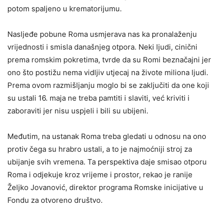
potom spaljeno u krematorijumu.
Nasljeđe pobune Roma usmjerava nas ka pronalaženju
vrijednosti i smisla današnjeg otpora. Neki ljudi, cinični
prema romskim pokretima, tvrde da su Romi beznačajni jer
ono što postižu nema vidljiv utjecaj na živote miliona ljudi.
Prema ovom razmišljanju moglo bi se zaključiti da one koji
su ustali 16. maja ne treba pamtiti i slaviti, već kriviti i
zaboraviti jer nisu uspjeli i bili su ubijeni.
Međutim, na ustanak Roma treba gledati u odnosu na ono
protiv čega su hrabro ustali, a to je najmoćniji stroj za
ubijanje svih vremena. Ta perspektiva daje smisao otporu
Roma i odjekuje kroz vrijeme i prostor, rekao je ranije
Željko Jovanović, direktor programa Romske inicijative u
Fondu za otvoreno društvo.