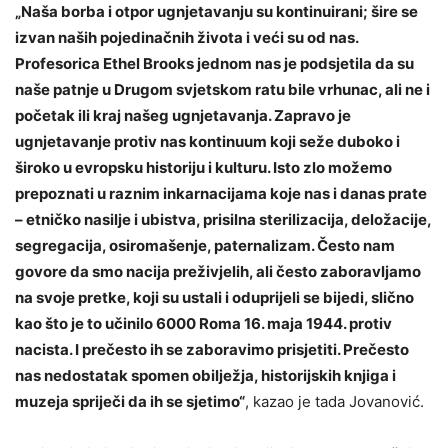
„Naša borba i otpor ugnjetavanju su kontinuirani; šire se
izvan naših pojedinačnih života i veći su od nas.
Profesorica Ethel Brooks jednom nas je podsjetila da su
naše patnje u Drugom svjetskom ratu bile vrhunac, ali ne i
početak ili kraj našeg ugnjetavanja. Zapravo je
ugnjetavanje protiv nas kontinuum koji seže duboko i
široko u evropsku historiju i kulturu. Isto zlo možemo
prepoznati u raznim inkarnacijama koje nas i danas prate
– etničko nasilje i ubistva, prisilna sterilizacija, deložacije,
segregacija, osiromašenje, paternalizam. Često nam
govore da smo nacija preživjelih, ali često zaboravljamo
na svoje pretke, koji su ustali i oduprijeli se bijedi, slično
kao što je to učinilo 6000 Roma 16. maja 1944. protiv
nacista. I prečesto ih se zaboravimo prisjetiti. Prečesto
nas nedostatak spomen obilježja, historijskih knjiga i
muzeja spriječi da ih se sjetimo“
, kazao je tada Jovanović.