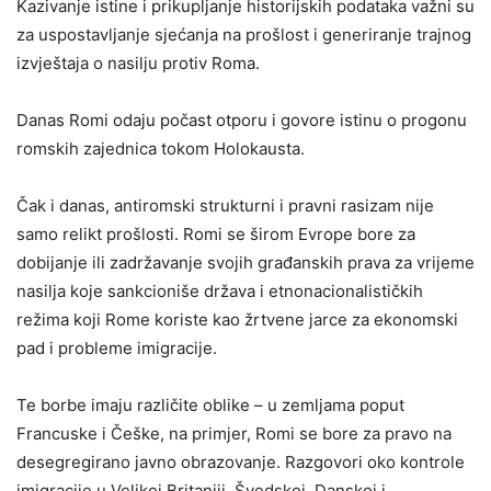
Kazivanje istine i prikupljanje historijskih podataka važni su
za uspostavljanje sjećanja na prošlost i generiranje trajnog
izvještaja o nasilju protiv Roma.
Danas Romi odaju počast otporu i govore istinu o progonu
romskih zajednica tokom Holokausta.
Čak i danas, antiromski strukturni i pravni rasizam nije
samo relikt prošlosti. Romi se širom Evrope bore za
dobijanje ili zadržavanje svojih građanskih prava za vrijeme
nasilja koje sankcioniše država i etnonacionalističkih
režima koji Rome koriste kao žrtvene jarce za ekonomski
pad i probleme imigracije.
Te borbe imaju različite oblike – u zemljama poput
Francuske i Češke, na primjer, Romi se bore za pravo na
desegregirano javno obrazovanje. Razgovori oko kontrole
imigracije u Velikoj Britaniji, Švedskoj, Danskoj i