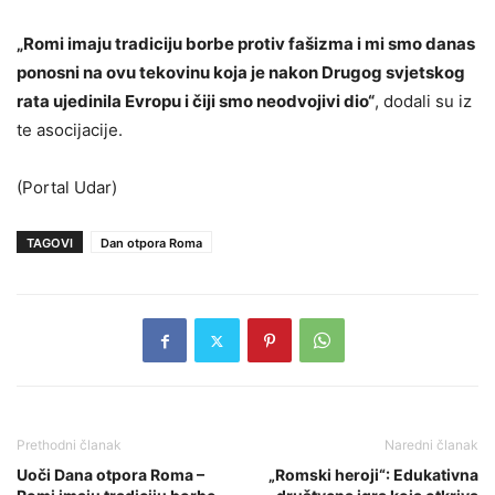
„Romi imaju tradiciju borbe protiv fašizma i mi smo danas
ponosni na ovu tekovinu koja je nakon Drugog svjetskog
rata ujedinila Evropu i čiji smo neodvojivi dio“
, dodali su iz
te asocijacije.
(Portal Udar)
TAGOVI
Dan otpora Roma
Prethodni članak
Naredni članak
Uoči Dana otpora Roma –
„Romski heroji“: Edukativna