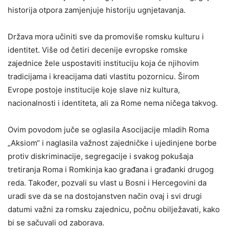
historija otpora zamjenjuje historiju ugnjetavanja.
Država mora učiniti sve da promoviše romsku kulturu i
identitet. Više od četiri decenije evropske romske
zajednice žele uspostaviti instituciju koja će njihovim
tradicijama i kreacijama dati vlastitu pozornicu. Širom
Evrope postoje institucije koje slave niz kultura,
nacionalnosti i identiteta, ali za Rome nema ničega takvog.
Ovim povodom juče se oglasila Asocijacije mladih Roma
„Aksiom“ i naglasila važnost zajedničke i ujedinjene borbe
protiv diskriminacije, segregacije i svakog pokušaja
tretiranja Roma i Romkinja kao građana i građanki drugog
reda. Također, pozvali su vlast u Bosni i Hercegovini da
uradi sve da se na dostojanstven način ovaj i svi drugi
datumi važni za romsku zajednicu, počnu obilježavati, kako
bi se sačuvali od zaborava.