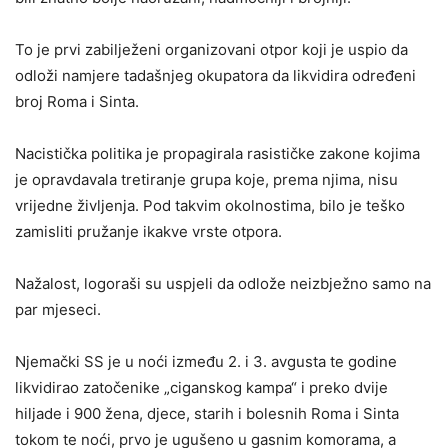
To je prvi zabilježeni organizovani otpor koji je uspio da
odloži namjere tadašnjeg okupatora da likvidira određeni
broj Roma i Sinta.
Nacistička politika je propagirala rasističke zakone kojima
je opravdavala tretiranje grupa koje, prema njima, nisu
vrijedne življenja. Pod takvim okolnostima, bilo je teško
zamisliti pružanje ikakve vrste otpora.
Nažalost, logoraši su uspjeli da odlože neizbježno samo na
par mjeseci.
Njemački SS je u noći između 2. i 3. avgusta te godine
likvidirao zatočenike „ciganskog kampa“ i preko dvije
hiljade i 900 žena, djece, starih i bolesnih Roma i Sinta
tokom te noći, prvo je ugušeno u gasnim komorama, a