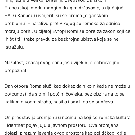
Francuskoj (među mnogim drugim državama, uključujući
SAD i Kanadu) usmjerili su se prema „ciganskom
problemu“ – narativu protiv kojeg se romske zajednice
moraju boriti. U cijeloj Evropi Romi se bore za zakon koji će
ih štititi i traže pravdu za bezbrojna ubistva koja se ne
istražuju.
Nažalost, značaj ovog dana još uvijek nije dobrovoljno
prepoznat.
Dan otpora Roma služi kao dokaz da niko nikada ne može u
potpunosti da slomi i potčini čovjeka, bez obzira na to sa
kolikim nivoom straha, nasilja i smrti da se suočava.
On predstavlja promjenu u načinu na koji se romska kultura
i identitet pojavljuju u javnom prostoru. Ova promjena
dolazi iz razumijevanja ovog prostora kao političkog, gdje