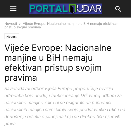
Novosti
Vijeće Evrope: Nacionalne manjine u BiH nemaju efektivan
pristup svojim pravima
Novosti
Vijeće Evrope: Nacionalne
manjine u BiH nemaju
efektivan pristup svojim
pravima
Savjetodavni odbor Vijeća Europe preporučuje reviziju
odredaba koje uređuju funkcioniranje Državnog odbora za
nacionalne manjine kako bi se osiguralo da pripadnici
nacionalnih manjina sami biraju svoje predstavnike i utiču na
donošenje odluka o pitanjima koja se direkno tiču njihovih
prava