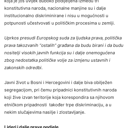
koja je još uvijek duboko podijeljena između tri
konstitutivna naroda, nacionalne manjine su i dalje
institucionalno diskriminirane i nisu u mogućnosti u
potpunosti učestvovati u političkim procesima u zemlji.
Uprkos presudi Europskog suda za ljudska prava, politička
prava takozvanih “ostalih” građana da budu birani i da budu
nositelji visokih javnih funkcija su i dalje onemogućena
zbog nedostatka političke volje za izmjenu ustavnih i
zakonskih odredbi
.
Javni život u Bosni i Hercegovini i dalje biva obilježen
segregacijom, pri čemu pripadnici konstitutivnih naroda
koji žive izvan teritorije koja korespondira sa njihovom
etničkom pripadnosti također trpe diskriminaciju, a u
nekim slučajevima nasilje i zlostavljanje.
Lideri i dalje prave podjele