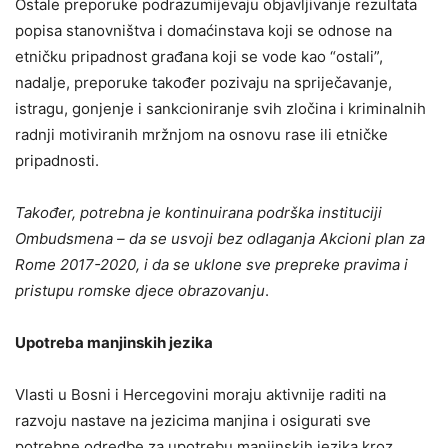
Ostale preporuke podrazumijevaju objavljivanje rezultata
popisa stanovništva i domaćinstava koji se odnose na
etničku pripadnost građana koji se vode kao “ostali”,
nadalje, preporuke također pozivaju na spriječavanje,
istragu, gonjenje i sankcioniranje svih zločina i kriminalnih
radnji motiviranih mržnjom na osnovu rase ili etničke
pripadnosti.
Također, potrebna je kontinuirana podrška instituciji
Ombudsmena – da se usvoji bez odlaganja Akcioni plan za
Rome 2017-2020, i da se uklone sve prepreke pravima i
pristupu romske djece obrazovanju
.
Upotreba manjinskih jezika
Vlasti u Bosni i Hercegovini moraju aktivnije raditi na
razvoju nastave na jezicima manjina i osigurati sve
potrebne odredbe za upotrebu manjinskih jezika kroz